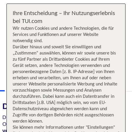
Ihre Entscheidung – Ihr Nutzungserlebnis
bei TUI.com
Wir nutzen Cookies und andere Technologien, die für
Services und Funktionen auf unserer Website
notwendig sind.
Darüber hinaus und soweit Sie einwilligen und
„Zustimmen“ auswählen, können wir sowie unsere bis
zu fünf Partner als Drittanbieter Cookies auf Ihrem
Gerät setzen, andere Technologien verwenden und
personenbezogene Daten [z. B. IP-Adresse] von Ihnen
erheben und verarbeiten, um Ihnen auf oder neben
unserer Webseite personalisierte Werbung und Inhalte
vorzuschlagen sowie Messungen und Analysen
durchzuführen. Dabei kann auch ein Datentransfer in
Drittstaaten [z.B. USA] möglich sein, wo vom EU-
Das erwartet Sie
Datenschutzniveau abgewichen werden kann und
Zugriffe von dortigen Behörden nicht ausgeschlossen
Die
Vielfalt und Schönheit
der „Perle im Indischen
werden können.
Ozean“ reicht von
grünen Teeplantagen,
Sie können mehr Informationen unter "Einstellungen"
versteckten Tempel bis hin zu lebhaften