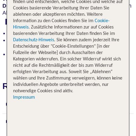
finden und entscheiden, welche Cookies und welche auf
Dschungelsafaris
. Eine Reise mit
unwiderstehlichen
Cookies basierende Verarbeitung Ihrer Daten Sie
Abenteuer in kleiner Gruppe.
ablehnen oder akzeptieren möchten. Weitere
Highlights
Information zu den Cookies finden Sie im
Cookie-
Hinweis
. Zusätzliche Informationen zur auf Cookies
Besuch im Elefanten Waisenheim
basierenden Verarbeitung Ihrer Daten finden Sie im
Aufstieg zur historischen Felsenfestung Sigiriya -
Datenschutz-Hinweis
. Sie können zudem jederzeit Ihre
dem "Löwenfelsen"
Entscheidung über "Cookie-Einstellungen" [in der
Fußzeile der Webseite] durch Ausschalten der
die berühmten Höhlentempel in Dambulla
Kategorien widerrufen. Ein solcher Widerruf wirkt sich
nicht auf die Rechtmäßigkeit der bis zum Widerruf
erfolgten Verarbeitung aus. Soweit Sie „Ablehnen“
wählen und Ihre Zustimmung verweigern, können keine
Reiseverlauf
individuellen Angebote unterbreitet werden, nur
notwendige Cookies sind aktiv.
Impressum
1. Tag: Colombo (ca. 90 km)
2. Tag: Colombo – Dambulla – Siririya (ca.
200 km)