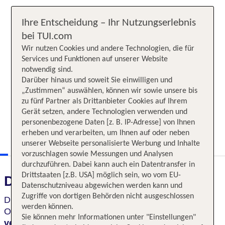
Ihre Entscheidung – Ihr Nutzungserlebnis
bei TUI.com
Wir nutzen Cookies und andere Technologien, die für
Services und Funktionen auf unserer Website
notwendig sind.
Darüber hinaus und soweit Sie einwilligen und
„Zustimmen“ auswählen, können wir sowie unsere bis
zu fünf Partner als Drittanbieter Cookies auf Ihrem
Gerät setzen, andere Technologien verwenden und
personenbezogene Daten [z. B. IP-Adresse] von Ihnen
erheben und verarbeiten, um Ihnen auf oder neben
unserer Webseite personalisierte Werbung und Inhalte
vorzuschlagen sowie Messungen und Analysen
durchzuführen. Dabei kann auch ein Datentransfer in
Drittstaaten [z.B. USA] möglich sein, wo vom EU-
Das erwartet Sie
Datenschutzniveau abgewichen werden kann und
Zugriffe von dortigen Behörden nicht ausgeschlossen
Die
Vielfalt und Schönheit
der „Perle im Indischen
werden können.
Ozean“ reicht von
grünen Teeplantagen,
Sie können mehr Informationen unter "Einstellungen"
versteckten Tempel bis hin zu lebhaften