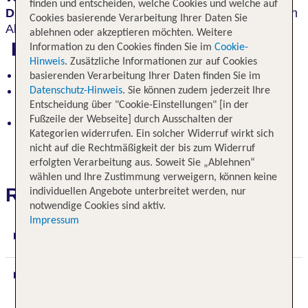
finden und entscheiden, welche Cookies und welche auf
Dschungelsafaris
. Eine Reise mit
unwiderstehlichen
Cookies basierende Verarbeitung Ihrer Daten Sie
Abenteuer in kleiner Gruppe.
ablehnen oder akzeptieren möchten. Weitere
Highlights
Information zu den Cookies finden Sie im
Cookie-
Hinweis
. Zusätzliche Informationen zur auf Cookies
Besuch im Elefanten Waisenheim
basierenden Verarbeitung Ihrer Daten finden Sie im
Aufstieg zur historischen Felsenfestung Sigiriya -
Datenschutz-Hinweis
. Sie können zudem jederzeit Ihre
dem "Löwenfelsen"
Entscheidung über "Cookie-Einstellungen" [in der
Fußzeile der Webseite] durch Ausschalten der
die berühmten Höhlentempel in Dambulla
Kategorien widerrufen. Ein solcher Widerruf wirkt sich
nicht auf die Rechtmäßigkeit der bis zum Widerruf
erfolgten Verarbeitung aus. Soweit Sie „Ablehnen“
wählen und Ihre Zustimmung verweigern, können keine
Reiseverlauf
individuellen Angebote unterbreitet werden, nur
notwendige Cookies sind aktiv.
Impressum
1. Tag: Colombo (ca. 90 km)
2. Tag: Colombo – Dambulla – Siririya (ca.
200 km)