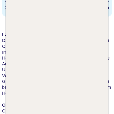
Stadtzentrum/Ortszentrum
2 km
Lage & Umgebung
Das Hotel befindet sich im touristischen Zentrum von
Cullera, ungefähr 50 m vom Strand El Racó entfernt.
Im Ortszentrum, welches ca. 1500 m vom
Hotelgelände entfernt ist, hat man eine umfangreiche
Auswahl an verschiedenen Einkaufs- und
Unterhaltungsmöglichkeiten. Öffentliche
Verkehrsmittel erreicht man nach wenigen
Gehminuten (100 m). Der nächstgelegene Flughafen
befindet sich in einer Entfernung von etwa 45 km zum
Hotel.
Ort
Cullera