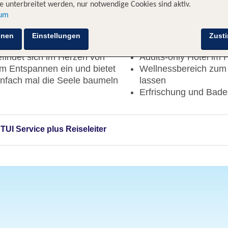
 unterbreitet werden, nur notwendige Cookies sind aktiv.
sum
Highlights
hnen
Einstellungen
Zust
efindet sich im Herzen von
Adults-only Hotel im
m Entspannen ein und bietet
Wellnessbereich zum
infach mal die Seele baumeln
lassen
Erfrischung und Bad
 TUI Service plus Reiseleiter