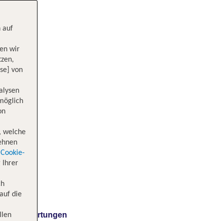
 auf
en wir
tzen,
se] von
alysen
 möglich
on
, welche
lehnen
Cookie-
 Ihrer
ch
auf die
Bewertungen
llen