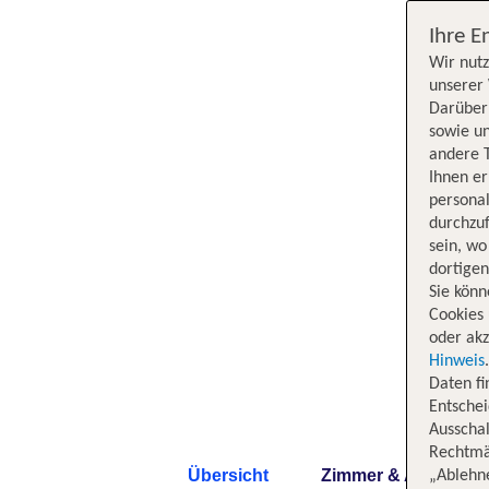
Ihre E
Wir nutz
unserer 
Darüber 
sowie un
andere 
Ihnen e
persona
durchzuf
sein, w
dortige
Sie könn
Cookies 
oder akz
Hinweis
Daten f
Entschei
Ausschal
Rechtmäß
Übersicht
Zimmer & Angebote
„Ablehn