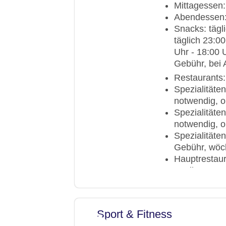
Mittagessen:
Größe des Hotel
Abendessen: 
Gebäudeanzahl: 
Snacks: tägli
Landeskategorie
täglich 23:00
Uhr - 18:00 U
Gebühr, bei A
Restaurants:
Spezialitäten
notwendig, 
Spezialitäten
notwendig, o
Spezialitäte
Gebühr, wöch
Hauptrestaura
mediterran, r
Reservierung 
klimatisierb
Bars & mehr:
Sport & Fitness
Lobbybar „Lo