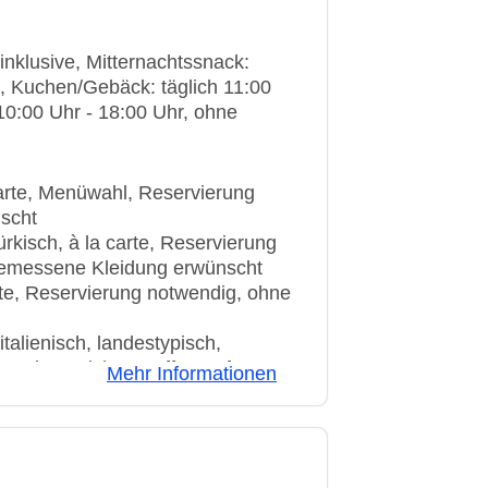
 inklusive, Mitternachtssnack:
ve, Kuchen/Gebäck: täglich 11:00
h 10:00 Uhr - 18:00 Uhr, ohne
 carte, Menüwahl, Reservierung
scht
ürkisch, à la carte, Reservierung
angemessene Kleidung erwünscht
arte, Reservierung notwendig, ohne
talienisch, landestypisch,
isonale Gerichte, Buffet, Anfrage &
Mehr Informationen
, April - November, täglich,
g erwünscht