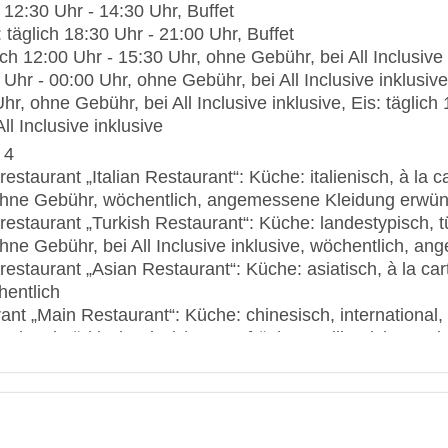
 12:30 Uhr - 14:30 Uhr, Buffet
s/Anlage: 13000 qm
täglich 18:30 Uhr - 21:00 Uhr, Buffet
2, Etagen: 5, Zimmer: 322
ch 12:00 Uhr - 15:30 Uhr, ohne Gebühr, bei All Inclusive
: 5 Sterne
 Uhr - 00:00 Uhr, ohne Gebühr, bei All Inclusive inklusi
hr, ohne Gebühr, bei All Inclusive inklusive, Eis: täglic
ll Inclusive inklusive
 4
restaurant „Italian Restaurant“: Küche: italienisch, à la
ohne Gebühr, wöchentlich, angemessene Kleidung erwün
restaurant „Turkish Restaurant“: Küche: landestypisch, t
hne Gebühr, bei All Inclusive inklusive, wöchentlich, 
nrestaurant „Asian Restaurant“: Küche: asiatisch, à la c
entlich
nt „Main Restaurant“: Küche: chinesisch, international, i
egional, türkisch, Fisch/Meeresfrüchte, Grillgerichte, sa
nicht notwendig, ohne Gebühr, bei All Inclusive inklusive
ar, mit Terrasse, Raucherbereich, angemessene Kleidun
 3
bby Bar“: April - Oktober, täglich 10:00 Uhr - 00:00 Uhr