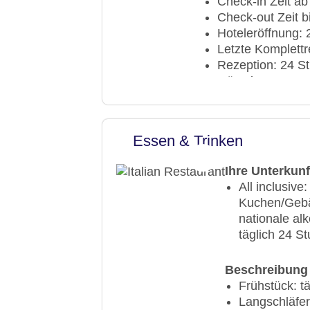
Check-in Zeit ab
Check-out Zeit b
Hoteleröffnung:
Letzte Komplett
Rezeption: 24 St
Gästebetreuung: 
Lift
Gartenanlage, S
Pools: 2
Essen & Trinken
Pool „Outdoor Po
Pool „Indoor Po
Ihre Unterkun
Badetücher
All inclusiv
Souvenirshop, La
Kuchen/Gebäc
Arzt: Sprachen: 
nationale al
Internet: WLAN/
täglich 24 S
Wäscheservice:
Gepäckservice
Beschreibung 
Zahlungsarten: 
Frühstück: tä
Haustiere nicht e
Langschläfer
Parkmöglichkeite