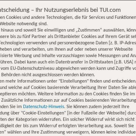
ntscheidung – Ihr Nutzungserlebnis bei TUI.com
en Cookies und andere Technologien, die für Services und Funktionen
Website notwendig sind.
hinaus und soweit Sie einwilligen und „Zustimmen“ auswählen, könn
sere bis zu fünf Partner als Drittanbieter Cookies auf Ihrem Gerät se
Technologien verwenden und personenbezogene Daten [z. B. IP-Adres
rheben und verarbeiten, um Ihnen auf oder neben unserer Webseite
lisierte Werbung und Inhalte vorzuschlagen sowie Messungen und An
ühren. Dabei kann auch ein Datentransfer in Drittstaaten [z.B. USA]
o vom EU-Datenschutzniveau abgewichen werden kann und Zugriffe v
n Behörden nicht ausgeschlossen werden können.
en mehr Informationen unter "Einstellungen" finden und entscheiden
und welche auf Cookies basierende Verarbeitung Ihrer Daten Sie ab
eptieren möchten. Weitere Information zu den Cookies finden Sie im
. Zusätzliche Informationen zur auf Cookies basierenden Verarbeitung
inden Sie im
Datenschutz-Hinweis
. Sie können zudem jederzeit Ihre
dung über "Cookie-Einstellungen" [in der Fußzeile der Webseite] dur
ten der Kategorien widerrufen. Ein solcher Widerruf wirkt sich nicht 
igkeit der bis zum Widerruf erfolgten Verarbeitung aus. Soweit Sie
Hotelinformationen
Nachhaltigkeit
Lage
en“ wählen und Ihre Zustimmung verweigern, können keine individue