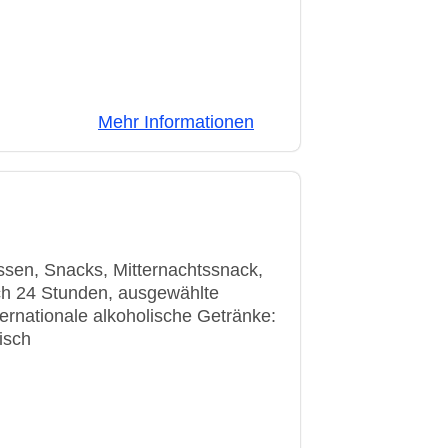
Mehr Informationen
onnenschirme: ohne Gebühr
or, Süßwasser
essen, Snacks, Mitternachtssnack,
ich 24 Stunden, ausgewählte
ternationale alkoholische Getränke:
isch
bühr