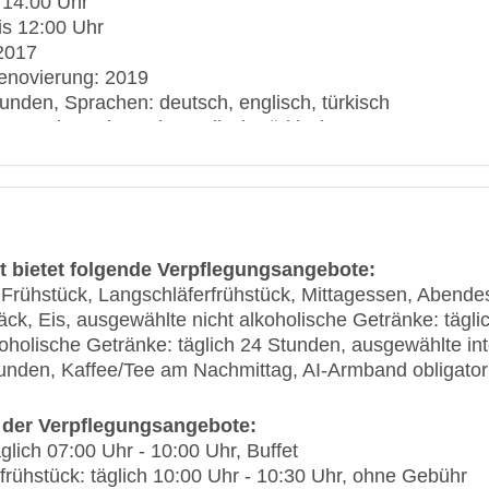
 14:00 Uhr
is 12:00 Uhr
 2017
renovierung: 2019
unden, Sprachen: deutsch, englisch, türkisch
Sprachen: deutsch, englisch, türkisch
onnenterrasse
ol“: April - Oktober, Outdoor, Liegen: ohne Gebühr, S
ol“: saisonabhängig; wetterabhängig, ohne Gebühr, Indo
ft bietet folgende Verpflegungsangebote:
e: Frühstück, Langschläferfrühstück, Mittagessen, Abend
denzeile, Minimarkt, Boutique, Juwelier, Friseur
k, Eis, ausgewählte nicht alkoholische Getränke: tägl
deutsch, englisch, türkisch
koholische Getränke: täglich 24 Stunden, ausgewählte in
WiFi, im gesamten Hotel (Anlage): ohne Gebühr
tunden, Kaffee/Tee am Nachmittag, AI-Armband obligator
 gegen Gebühr
der Verpflegungsangebote:
TUI Card / VISA, MasterCard
glich 07:00 Uhr - 10:00 Uhr, Buffet
rlaubt
frühstück: täglich 10:00 Uhr - 10:30 Uhr, ohne Gebühr
n: Parkplatz (nach Verfügbarkeit), unbewacht: ohne Ge