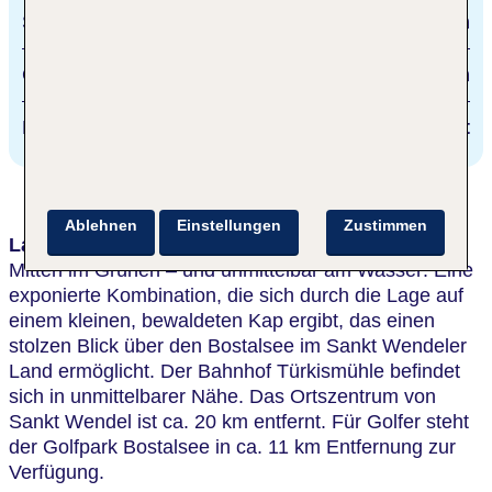
Sankt Wendel
20 km
Golfpark Bostalsee
11 km
Bostalsee
direkt
Ablehnen
Einstellungen
Zustimmen
Lage & Umgebung
Mitten im Grünen – und unmittelbar am Wasser: Eine
exponierte Kombination, die sich durch die Lage auf
einem kleinen, bewaldeten Kap ergibt, das einen
stolzen Blick über den Bostalsee im Sankt Wendeler
Land ermöglicht. Der Bahnhof Türkismühle befindet
sich in unmittelbarer Nähe. Das Ortszentrum von
Sankt Wendel ist ca. 20 km entfernt. Für Golfer steht
der Golfpark Bostalsee in ca. 11 km Entfernung zur
Verfügung.