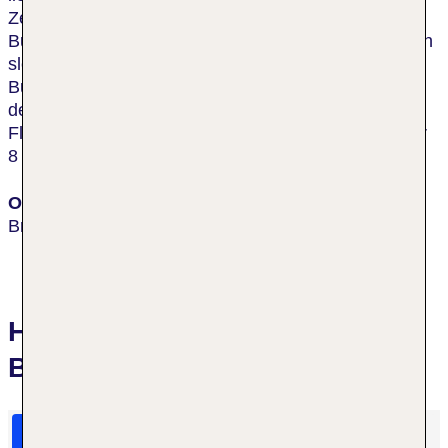
Zentrum der Stadt entfernt und neben dem Eurovea
Business Center, der Pribina Galleria und dem neuen
slowakischen Nationaltheater. Es gibt eine
Bushaltestelle in der unmittelbaren Umgebung, und
der nächste Bahnhof ist ca. 2,5 km entfernt. Der
Flughafen Milan Rastislav Štefánik ist nach ungefähr
8 km erreicht.
Ort
Bratislava
Hotelbewertungen Sheraton
Bratislava Hotel
HolidayCheck Bewertungen
Das sagen TUI Gäste