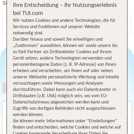
Sofitel Cairo Nile El Gezirah
Ihre Entscheidung – Ihr Nutzungserlebnis
bei TUI.com
Wir nutzen Cookies und andere Technologien, die für
Digitaler und telefonischer 24/7 TUI Service
Services und Funktionen auf unserer Website
notwendig sind.
Darüber hinaus und soweit Sie einwilligen und
„Zustimmen“ auswählen, können wir sowie unsere bis
zu fünf Partner als Drittanbieter Cookies auf Ihrem
Gerät setzen, andere Technologien verwenden und
personenbezogene Daten [z. B. IP-Adresse] von Ihnen
Angebotsauswahl
erheben und verarbeiten, um Ihnen auf oder neben
unserer Webseite personalisierte Werbung und Inhalte
vorzuschlagen sowie Messungen und Analysen
durchzuführen. Dabei kann auch ein Datentransfer in
Drittstaaten [z.B. USA] möglich sein, wo vom EU-
Datenschutzniveau abgewichen werden kann und
Zugriffe von dortigen Behörden nicht ausgeschlossen
werden können.
Sie können mehr Informationen unter "Einstellungen"
finden und entscheiden, welche Cookies und welche auf
Cookies basierende Verarbeitung Ihrer Daten Sie