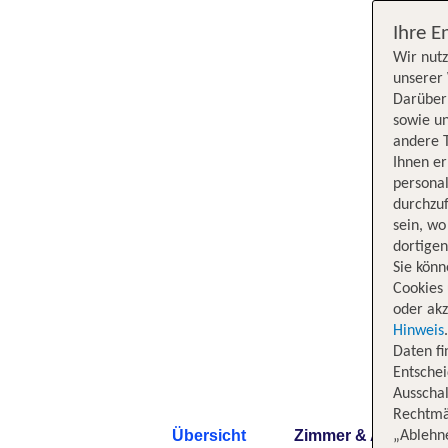
Ihre E
Wir nutz
unserer 
Darüber 
sowie un
andere 
Ihnen e
persona
durchzuf
sein, w
dortige
Sie könn
Cookies 
oder akz
Hinweis
Daten f
Entschei
Ausschal
Rechtmäß
Übersicht
Zimmer & Angebote
„Ablehn