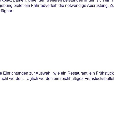
platz parken. Unter den weiteren Leistungen finden sich ein T
bung bietet ein Fahrradverleih die notwendige Ausrüstung. Zu
rfügbar.
25
 Einrichtungen zur Auswahl, wie ein Restaurant, ein Frühstück
ucht werden. Täglich werden ein reichhaltiges Frühstücksbuff
 am Pool, Liegen am Pool
ard, Visa