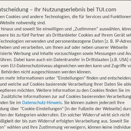
ntscheidung – Ihr Nutzungserlebnis bei TUI.com
en Cookies und andere Technologien, die für Services und Funktionen
Website notwendig sind.
hinaus und soweit Sie einwilligen und „Zustimmen“ auswählen, könn
sere bis zu fünf Partner als Drittanbieter Cookies auf Ihrem Gerät se
Technologien verwenden und personenbezogene Daten [z. B. IP-Adres
rheben und verarbeiten, um Ihnen auf oder neben unserer Webseite
lisierte Werbung und Inhalte vorzuschlagen sowie Messungen und An
ühren. Dabei kann auch ein Datentransfer in Drittstaaten [z.B. USA]
o vom EU-Datenschutzniveau abgewichen werden kann und Zugriffe v
n Behörden nicht ausgeschlossen werden können.
en mehr Informationen unter "Einstellungen" finden und entscheiden
und welche auf Cookies basierende Verarbeitung Ihrer Daten Sie ab
eptieren möchten. Weitere Information zu den Cookies finden Sie im
. Zusätzliche Informationen zur auf Cookies basierenden Verarbeitung
inden Sie im
Datenschutz-Hinweis
. Sie können zudem jederzeit Ihre
dung über "Cookie-Einstellungen" [in der Fußzeile der Webseite] dur
ten der Kategorien widerrufen. Ein solcher Widerruf wirkt sich nicht 
igkeit der bis zum Widerruf erfolgten Verarbeitung aus. Soweit Sie
Hotelinformationen
Lage
Bewertungen
en“ wählen und Ihre Zustimmung verweigern, können keine individue