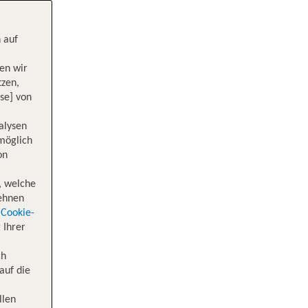
 auf
en wir
tzen,
se] von
alysen
 möglich
on
, welche
lehnen
Cookie-
 Ihrer
ch
auf die
llen