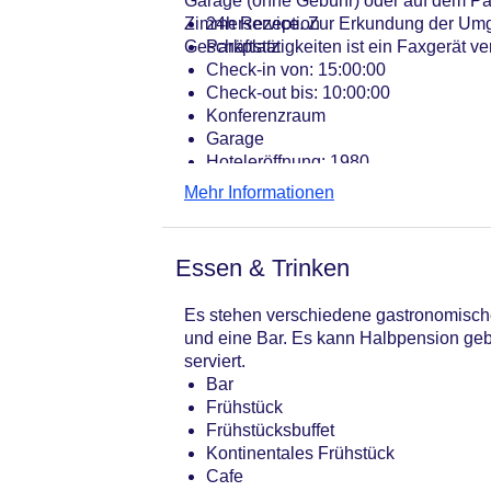
Garage (ohne Gebühr) oder auf dem Park
Zimmerservice. Zur Erkundung der Umge
24h Rezeption
Geschäftstätigkeiten ist ein Faxgerät ve
Parkplatz
Check-in von: 15:00:00
Check-out bis: 10:00:00
Konferenzraum
Garage
Hoteleröffnung: 1980
Hotelsafe
Mehr Informationen
WLAN/WiFi im Hotel
Letzte umfassende Renovierung: 20
Lift
Essen & Trinken
Anzahl der Aufzüge: 1
Zimmerservice
Es stehen verschiedene gastronomische
Sonnenterrasse
und eine Bar. Es kann Halbpension geb
Gesamtanzahl der Stockwerke: 2
serviert.
Gesamtanzahl der Zimmer: 78
Bar
Pools:Outdoor Pool, Sonnenschirme
Frühstück
Zahlungsarten: EC Maestro, Masterc
Frühstücksbuffet
Landeskategorie: 3,5 Sterne
Kontinentales Frühstück
Cafe