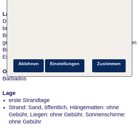
Lage & Umgebung
Direkt am weißen, langen Sandstrand. In der Nähe
befindet sich die historische Garnison von
Bridgetown, welche zum UNESCO Weltkulturerbe
gehört. Einkaufs- und Unterhaltungsmöglichkeiten von
Bridgetown sind ca. 2,5 km vom Hotel entfernt.
Entfernung zum Flughafen: ca. 15 km.
Ablehnen
Einstellungen
Zustimmen
Ort
Barbados
Lage
erste Strandlage
Strand: Sand, öffentlich, Hängematten: ohne
Gebühr, Liegen: ohne Gebühr, Sonnenschirme:
ohne Gebühr