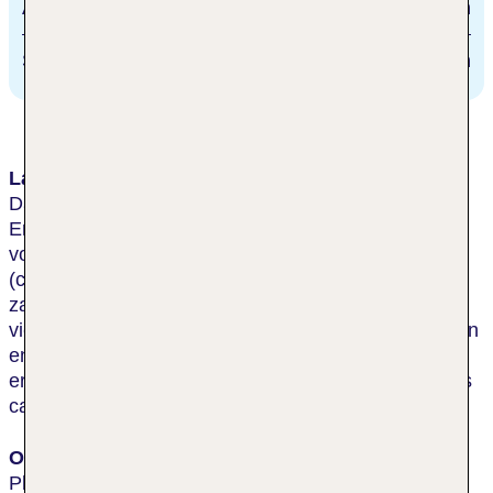
Airport Tenerife South
15 km
Siam Park
1.5 m
Lage & Umgebung
Das komfortable Strandhotel (Hotel nur für
Erwachsene) befindet sich im touristischen Zentrum
von Playa de las Americas und nur wenige Schritte
(ca. 50 m) von den öffentliche Verkehrsmitteln sowie
zahlreichen Restaurants, diversen Bars und den
vielfältigen Einkaufs- und Unterhaltungsmöglichkeiten
entfernt. In der näheren Umgebung (etwa 400 m)
erwartet Sie die Uferpromenade. Zum Strand sind es
ca. 500 m.
Ort
Playa de las Americas