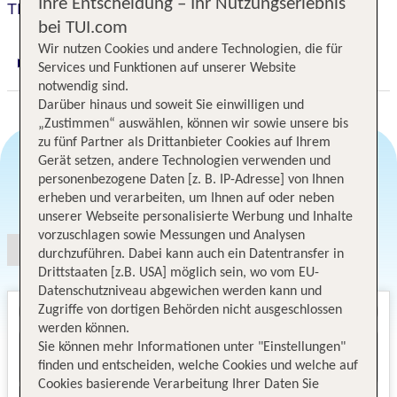
Ihre Entscheidung – Ihr Nutzungserlebnis
TIGOTAN Lovers & Friends
bei TUI.com
Wir nutzen Cookies und andere Technologien, die für
Services und Funktionen auf unserer Website
Digitaler und telefonischer 24/7 TUI Service
notwendig sind.
Darüber hinaus und soweit Sie einwilligen und
„Zustimmen“ auswählen, können wir sowie unsere bis
zu fünf Partner als Drittanbieter Cookies auf Ihrem
Gerät setzen, andere Technologien verwenden und
personenbezogene Daten [z. B. IP-Adresse] von Ihnen
Angebotsauswahl
erheben und verarbeiten, um Ihnen auf oder neben
unserer Webseite personalisierte Werbung und Inhalte
vorzuschlagen sowie Messungen und Analysen
durchzuführen. Dabei kann auch ein Datentransfer in
Drittstaaten [z.B. USA] möglich sein, wo vom EU-
Datenschutzniveau abgewichen werden kann und
Zugriffe von dortigen Behörden nicht ausgeschlossen
werden können.
Sie können mehr Informationen unter "Einstellungen"
finden und entscheiden, welche Cookies und welche auf
Cookies basierende Verarbeitung Ihrer Daten Sie