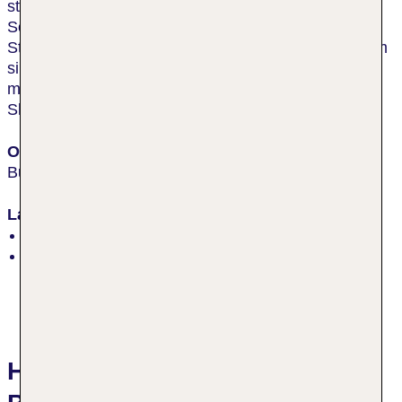
steilen Klippen fasziniert. Sonnenliegen und
Sonnenschirme sind im ausgewiesenen Bereich des
Strandes für Gäste des Hotels inklusive. Etwa 3,5 km
sind es bis ins Zentrum des Ferienortes Budoni, der
mit seiner Einkaufsstraße und den Restaurants zum
Shoppen und Flanieren einlädt.
Ort
Budoni
Lage
erste Strandlage, inmitten der Natur
Strand: Sand, Liegestühle: ohne Gebühr,
Sonnenschirme: ohne Gebühr
Hotelbewertungen TUI BLUE