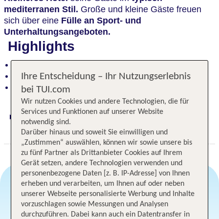
mediterranen Stil.
Große und kleine Gäste freuen
sich über eine
Fülle an Sport- und
Unterhaltungsangeboten.
Highlights
Vielseitige Sport- und Unterhaltungsangebote
Im typisch mediterranen Stil
Ihre Entscheidung – Ihr Nutzungserlebnis
Zauberhaftes Resort an der Mittelmeerküste
bei TUI.com
Wir nutzen Cookies und andere Technologien, die für
Services und Funktionen auf unserer Website
Digitaler und telefonischer 24/7 TUI Service
notwendig sind.
plus Reiseleiter
Darüber hinaus und soweit Sie einwilligen und
„Zustimmen“ auswählen, können wir sowie unsere bis
zu fünf Partner als Drittanbieter Cookies auf Ihrem
Gerät setzen, andere Technologien verwenden und
personenbezogene Daten [z. B. IP-Adresse] von Ihnen
erheben und verarbeiten, um Ihnen auf oder neben
unserer Webseite personalisierte Werbung und Inhalte
Angebotsauswahl
vorzuschlagen sowie Messungen und Analysen
durchzuführen. Dabei kann auch ein Datentransfer in