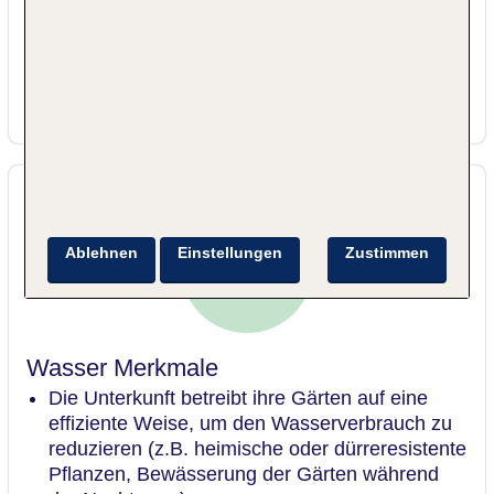
Einweggeschirr).
Die Unterkunft hat Wassernachfüllstationen
installiert und bietet den Gästen an, diese
anstelle von Einweg-Plastikwasserflaschen zu
verwenden.
Ablehnen
Einstellungen
Zustimmen
Wasser Merkmale
Die Unterkunft betreibt ihre Gärten auf eine
effiziente Weise, um den Wasserverbrauch zu
reduzieren (z.B. heimische oder dürreresistente
Pflanzen, Bewässerung der Gärten während