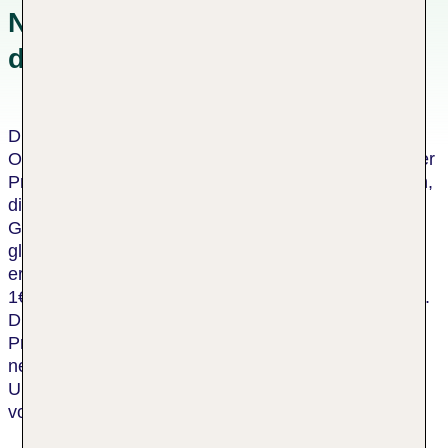
Nachhaltigkeitskonzepten in
der Unterkunft
Dieses Hotel wurde von einer unabhängigen
Organisation als nachhaltiges Hotel zertifiziert. Dieser
Prozess umfasst eine Bewertung durch einen Dritten,
die bescheinigt, dass das Hotel die Kriterien des
Global Sustainable Tourism Council oder einen
gleichwertigen Standard erfüllt. Für jeden
erwachsenen Gast in diesem Hotel spendet die TUI
1€ an die TUI Care Foundation, für jedes Kind 0,50€.
Die TUI Care Foundation initiiert und unterstützt
Projekte, die jungen Menschen auf der ganzen Welt
neue Zukunftsperspektiven eröffnen, Natur und
Umwelt schützen und die nachhaltige Entwicklung
von Urlaubsdestinationen fördern.