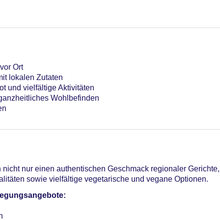
 stärkenden Jause mit Blick auf das Alpenpanorama folgt
vor Ort
it lokalen Zutaten
 und vielfältige Aktivitäten
ganzheitliches Wohlbefinden
en
nicht nur einen authentischen Geschmack regionaler Gerichte,
litäten sowie vielfältige vegetarische und vegane Optionen.
pflegungsangebote:
n