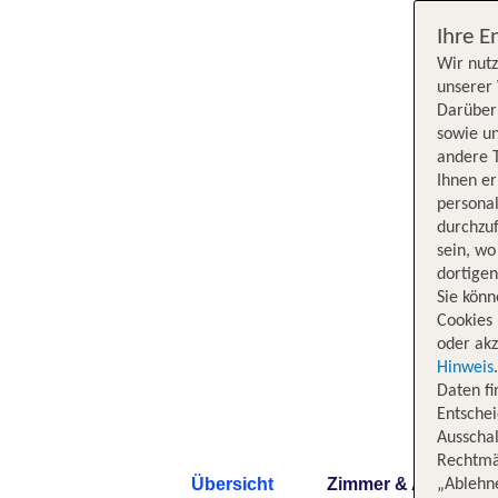
Ihre E
Wir nutz
unserer 
Darüber 
sowie un
andere 
Ihnen e
persona
durchzuf
sein, w
dortige
Sie könn
Cookies 
oder akz
Hinweis
Daten f
Entschei
Ausschal
Rechtmäß
Übersicht
Zimmer & Angebote
„Ablehn