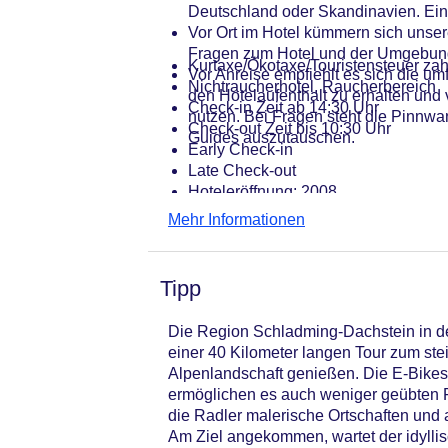
Deutschland oder Skandinavien. Ein 
Vor Ort im Hotel kümmern sich uns
Fragen zum Hotel und der Umgebun
Kurtaxe/Ökotaxe/Touristensteuer zah
Vor Anreise empfiehlt es sich die u
Nichtraucherhotel, Raucherbereich
den Hotelaufenthalt zu erhalten und
Check-in Zeit ab 14:30 Uhr
nutzen. Bei Fragen steht die Pinnw
Check-out Zeit bis 10:30 Uhr
Guides auszutauschen.
Early Check-in
Late Check-out
Hoteleröffnung: 2008
Rezeption: Sprachen: deutsch, engli
Mehr Informationen
Lift
Dachterrasse
Internet: WLAN/WiFi, im gesamten H
Tipp
Internetterminal: ohne Gebühr
Zahlungsarten: TUI Card / VISA, Ma
Die Region Schladming-Dachstein in der
Haustier: Hund erlaubt: pro Tag ca.
einer 40 Kilometer langen Tour zum st
Parkmöglichkeiten: Garage: pro Nac
Alpenlandschaft genießen. Die E-Bikes
Tagungseinrichtungen: Konferenzrä
ermöglichen es auch weniger geübten F
Größe des Hotels/Anlage: 2300
die Radler malerische Ortschaften und 
Gebäudeanzahl: 1, Etagen: 5, Zimme
Am Ziel angekommen, wartet der idyll
Landeskategorie: 3 Sterne