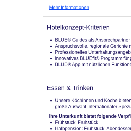
einem tosenden Wasserfall. Nach einer
Mehr Informationen
eine aufregende Abfahrt zurück ins Tal.
Hotelkonzept-Kriterien
BLUE® Guides als Ansprechpartner 
Anspruchsvolle, regionale Gerichte m
Professionelles Unterhaltungsangebot
Innovatives BLUEf!t® Programm für 
BLUE® App mit nützlichen Funktion
Essen & Trinken
Unsere Köchinnen und Köche bieten 
große Auswahl internationaler Spezia
Ihre Unterkunft bietet folgende Ver
Frühstück: Frühstück
Halbpension: Frühstück, Abendesse