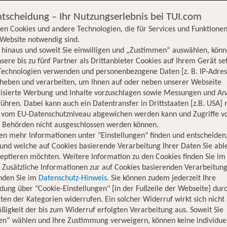
ntscheidung – Ihr Nutzungserlebnis bei TUI.com
en Cookies und andere Technologien, die für Services und Funktionen
Website notwendig sind.
hinaus und soweit Sie einwilligen und „Zustimmen“ auswählen, könn
sere bis zu fünf Partner als Drittanbieter Cookies auf Ihrem Gerät se
Technologien verwenden und personenbezogene Daten [z. B. IP-Adres
rheben und verarbeiten, um Ihnen auf oder neben unserer Webseite
lisierte Werbung und Inhalte vorzuschlagen sowie Messungen und An
ühren. Dabei kann auch ein Datentransfer in Drittstaaten [z.B. USA]
o vom EU-Datenschutzniveau abgewichen werden kann und Zugriffe v
n Behörden nicht ausgeschlossen werden können.
en mehr Informationen unter "Einstellungen" finden und entscheiden
und welche auf Cookies basierende Verarbeitung Ihrer Daten Sie ab
eptieren möchten. Weitere Information zu den Cookies finden Sie im
. Zusätzliche Informationen zur auf Cookies basierenden Verarbeitung
inden Sie im
Datenschutz-Hinweis
. Sie können zudem jederzeit Ihre
dung über "Cookie-Einstellungen" [in der Fußzeile der Webseite] dur
ten der Kategorien widerrufen. Ein solcher Widerruf wirkt sich nicht 
igkeit der bis zum Widerruf erfolgten Verarbeitung aus. Soweit Sie
Hotelinformationen
Nachhaltigkeit
Lage
en“ wählen und Ihre Zustimmung verweigern, können keine individue