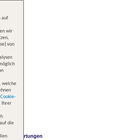
 auf
en wir
tzen,
se] von
alysen
 möglich
on
, welche
lehnen
Cookie-
 Ihrer
ch
auf die
Bewertungen
llen