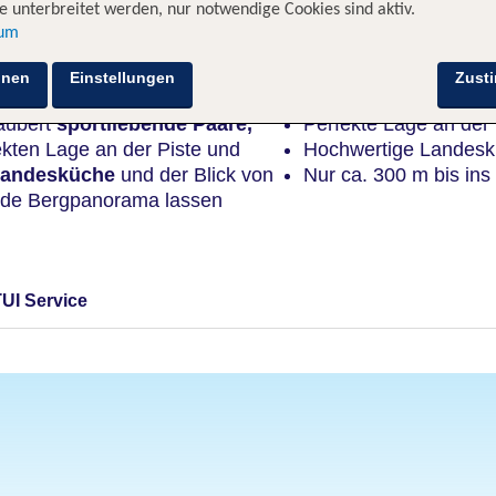
 unterbreitet werden, nur notwendige Cookies sind aktiv.
sum
Highlights
hnen
Einstellungen
Zust
aubert
sportliebende
Paare,
Perfekte Lage an der 
ekten Lage an der Piste und
Hochwertige Landesk
Landesküche
und der Blick von
Nur ca. 300 m bis ins
nde Bergpanorama lassen
TUI Service