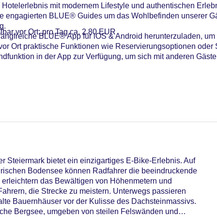
Hotelerlebnis mit modernem Lifestyle und authentischen Erleb
ere engagierten BLUE® Guides um das Wohlbefinden unserer G
g.
lbar vor Ort: pro Tag ca. 2.80 EUR
mfangfreiche BLUE® App für iOS & Android herunterzuladen, um 
 vor Ort praktische Funktionen wie Reservierungsoptionen oder
andfunktion in der App zur Verfügung, um sich mit anderen Gäs
sch
otel (Anlage): ohne Gebühr
sterCard, American Express, Diners, EC Karte/Maestro
 Steiermark bietet ein einzigartiges E-Bike-Erlebnis. Auf
 45 EUR, Anfrage & Reservierung notwendig
eirischen Bodensee können Radfahrer die beeindruckende
ht ca. 16 EUR, Reservierung notwendig
 erleichtern das Bewältigen von Höhenmetern und
ume: 1, Tagungsequipment
ahrern, die Strecke zu meistern. Unterwegs passieren
alte Bauernhäuser vor der Kulisse des Dachsteinmassivs.
r: 107
ische Bergsee, umgeben von steilen Felswänden und