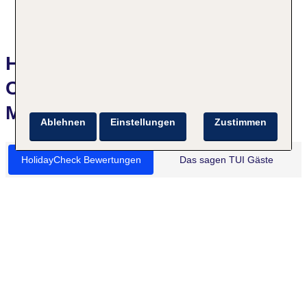
Hotelbewertungen TUI KIDS
CLUB Eurostrand Resort
Moseltal
Ablehnen
Einstellungen
Zustimmen
HolidayCheck Bewertungen
Das sagen TUI Gäste