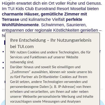
Hügeln erwartet dich ein Ort voller Ruhe und Genuss.
Im TUI Kids Club Eurostrand Resort Moseltal bieten
charmante Häuser, gemütliche Zimmer mit
Terrasse
und kulinarische Vielfalt
perfekte
Wohlfühlmomente
. Schwimmen, Saunieren,
entspannen oder regionale Köstlichkeiten genießen –
hier kannst du den Alltag einfach hinter dir lassen.
Ihre Entscheidung – Ihr Nutzungserlebnis
Highlights
bei TUI.com
Grüne Parkanlage an der Mosel: Entspannung pur
Wir nutzen Cookies und andere Technologien, die für
in der Natur
Services und Funktionen auf unserer Website
Umfangreiche Buffets und internationaler Küche
notwendig sind.
Wellnessoase mit Pool und Sauna
Darüber hinaus und soweit Sie einwilligen und
„Zustimmen“ auswählen, können wir sowie unsere bis
zu fünf Partner als Drittanbieter Cookies auf Ihrem
Gerät setzen, andere Technologien verwenden und
Digitaler und telefonischer 24/7 TUI Service
personenbezogene Daten [z. B. IP-Adresse] von Ihnen
erheben und verarbeiten, um Ihnen auf oder neben
unserer Webseite personalisierte Werbung und Inhalte
vorzuschlagen sowie Messungen und Analysen