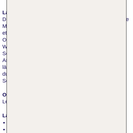
Lage & Umgebung
Das Resort liegt idyllisch im Moseltal. Das malerische
Moselufer mit seinen Rad- und Spazierwegen liegt
etwa 300 m von der Unterkunft entfernt. Bis ins
Ortszentrum von Leiwen mit seinen Restaurants und
Weinstuben sind es ca. 500 m. Zum Bahnhof
Schweich beträgt die Entfernung ca. 13 km, ideal für
Anreisen mit dem Regionalexpress. Die Umgebung
lädt zu Ausflügen entlang der Mosel, Wanderungen
durch Weinberge oder Besuchen regionaler
Sehenswürdigkeiten ein.
Ort
Leiwen
Lage
inmitten der Natur, ruhig
Höhe des Ortes: 129 m