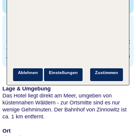
TUI KIDS CLUB Hotel Baltic,
Dünenstraße 1,
Zinnowitz, Deutschland
Entfernungen
Strand
direkt
Zinnowitz
1 km
Ablehnen
Einstellungen
Zustimmen
Lage & Umgebung
Das Hotel liegt direkt am Meer, umgeben von
küstennahen Wäldern - zur Ortsmitte sind es nur
wenige Gehminuten. Der Bahnhof von Zinnowitz ist
ca. 1 km entfernt.
Ort