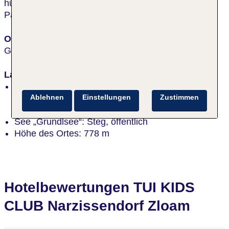
hübschen Kurstadt Bad Aussee mit ihrem schönen
Park sind es etwa 5 km.
Ort
Grundlsee
Lage
am Hang, inmitten der Natur, am Wald, ruhig,
autofreier Ort, am Orts-/Stadtrand, direkt an der
Ablehnen
Einstellungen
Zustimmen
Skipiste
See „Grundlsee“: Steg, öffentlich
Höhe des Ortes: 778 m
Hotelbewertungen TUI KIDS
CLUB Narzissendorf Zloam