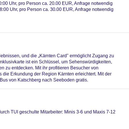
 00:00 Uhr, pro Person ca. 20.00 EUR, Anfrage notwendig
 18:00 Uhr, pro Person ca. 30.00 EUR, Anfrage notwendig
 Uhr, Sprachen: deutsch, englisch, spanisch, italienisch, Geldw
nglisch, spanisch, italienisch
Dachterrasse, Sonnenterrasse
, Wasserrutsche, im Wellnessbereich, Liegen
rlebnissen, und die „Kärnten Card" ermöglicht Zugang zu
izbar, Anzahl Wasserrutschen: 1, integrierter Kinder/Babypool,
Inklusivkarte ist ein Schlüssel, um Sehenswürdigkeiten,
n zu entdecken. Mit ihr profitieren Besucher von
ber, ohne Gebühr, Outdoor, beheizbar, Anzahl Wasserrutschen:
s die Erkundung der Region Kärnten erleichtert. Mit der
Gebühr, Sonnenschirme: ohne Gebühr
m Bus von Katschberg nach Seeboden gratis.
or, beheizbar, Liegen
otel (Anlage): ohne Gebühr
rch TUI geschulte Mitarbeiter: Minis 3-6 und Maxis 7-12
sterCard, American Express, Diners, EC Karte/Maestro
b 15 EUR, Anfrage & Reservierung notwendig, Katze erlaubt: p