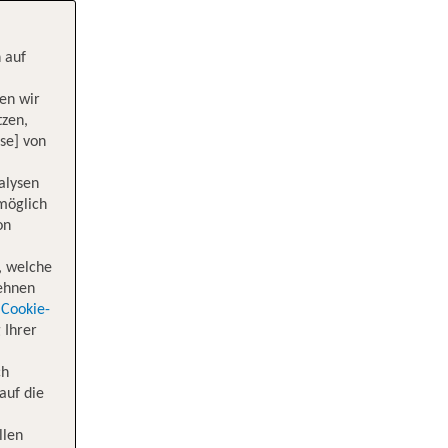
 auf
en wir
tzen,
se] von
alysen
 möglich
on
, welche
lehnen
Cookie-
 Ihrer
ch
auf die
llen