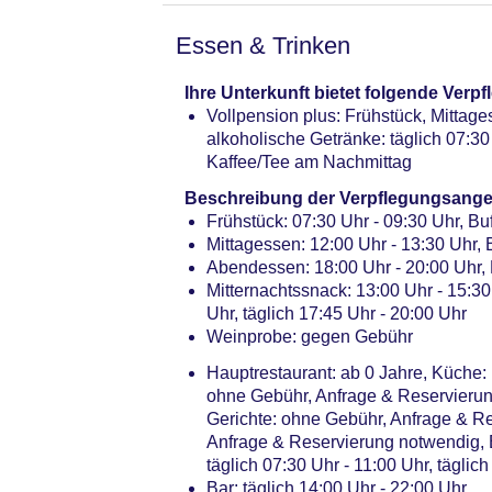
Parkmöglichkeiten: Parkplatz (nach 
Stellplätze, nicht überdacht: ohne G
Essen & Trinken
Gebäudeanzahl: 1, Etagen: 4, Zimme
Landeskategorie: 4 Sterne
Ihre Unterkunft bietet folgende Ver
Vollpension plus: Frühstück, Mittag
alkoholische Getränke: täglich 07:30 
Kaffee/Tee am Nachmittag
Beschreibung der Verpflegungsange
Frühstück: 07:30 Uhr - 09:30 Uhr, Buf
Mittagessen: 12:00 Uhr - 13:30 Uhr, B
Abendessen: 18:00 Uhr - 20:00 Uhr,
Mitternachtssnack: 13:00 Uhr - 15:30
Uhr, täglich 17:45 Uhr - 20:00 Uhr
Weinprobe: gegen Gebühr
Hauptrestaurant: ab 0 Jahre, Küche: in
ohne Gebühr, Anfrage & Reservierung
Gerichte: ohne Gebühr, Anfrage & Re
Anfrage & Reservierung notwendig, 
täglich 07:30 Uhr - 11:00 Uhr, täglic
Bar: täglich 14:00 Uhr - 22:00 Uhr