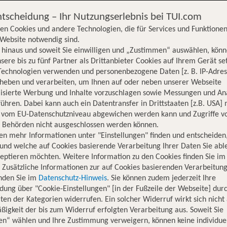
ntscheidung – Ihr Nutzungserlebnis bei TUI.com
en Cookies und andere Technologien, die für Services und Funktionen
Website notwendig sind.
hinaus und soweit Sie einwilligen und „Zustimmen“ auswählen, könn
sere bis zu fünf Partner als Drittanbieter Cookies auf Ihrem Gerät se
Technologien verwenden und personenbezogene Daten [z. B. IP-Adres
rheben und verarbeiten, um Ihnen auf oder neben unserer Webseite
lisierte Werbung und Inhalte vorzuschlagen sowie Messungen und An
ühren. Dabei kann auch ein Datentransfer in Drittstaaten [z.B. USA]
o vom EU-Datenschutzniveau abgewichen werden kann und Zugriffe v
n Behörden nicht ausgeschlossen werden können.
en mehr Informationen unter "Einstellungen" finden und entscheiden
und welche auf Cookies basierende Verarbeitung Ihrer Daten Sie ab
eptieren möchten. Weitere Information zu den Cookies finden Sie im
. Zusätzliche Informationen zur auf Cookies basierenden Verarbeitung
inden Sie im
Datenschutz-Hinweis
. Sie können zudem jederzeit Ihre
dung über "Cookie-Einstellungen" [in der Fußzeile der Webseite] dur
ten der Kategorien widerrufen. Ein solcher Widerruf wirkt sich nicht 
igkeit der bis zum Widerruf erfolgten Verarbeitung aus. Soweit Sie
Hotelinformationen
Lage
Bewertungen
en“ wählen und Ihre Zustimmung verweigern, können keine individue