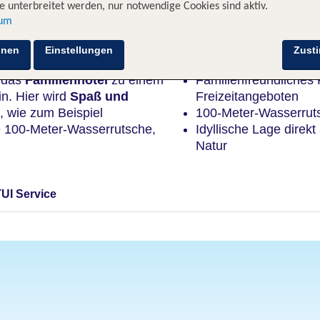
 unterbreitet werden, nur notwendige Cookies sind aktiv.
sum
Highlights
hnen
Einstellungen
Zust
t das
Familienhotel
zu einem
Familienfreundliches R
n. Hier wird
Spaß und
Freizeitangeboten
, wie zum Beispiel
100-Meter-Wasserruts
 100-Meter-Wasserrutsche,
Idyllische Lage dire
Natur
TUI Service