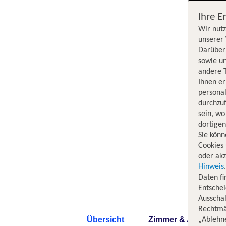
Ihre E
Wir nutz
unserer 
Darüber 
sowie un
andere 
Ihnen e
persona
durchzuf
sein, w
dortige
Sie könn
Cookies 
oder akz
Hinweis
Daten f
Entschei
Ausschal
Rechtmäß
Übersicht
Zimmer & Angebote
„Ablehn