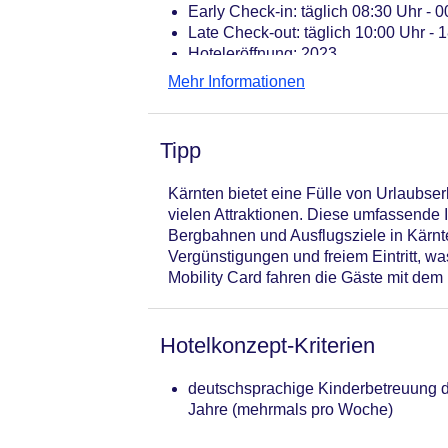
Early Check-in: täglich 08:30 Uhr -
Late Check-out: täglich 10:00 Uhr -
Hoteleröffnung: 2023
Rezeption: täglich 08:00 Uhr - 21:00
Mehr Informationen
Gästebetreuung: Sprachen: deutsch, e
Lift
Gartenanlage, begrünter Innenhof, 
Tipp
Pools: 3
Pool „Innenpool“: Indoor, beheizbar
Kärnten bietet eine Fülle von Urlaubse
Babypool „Babybecken“: Indoor, behe
vielen Attraktionen. Diese umfassende 
Liegen
Bergbahnen und Ausflugsziele in Kärnte
Pool „Outdoor Pool“: Januar - Dezem
Vergünstigungen und freiem Eintritt, wa
im Wellnessbereich, Liegen: ohne 
Mobility Card fahren die Gäste mit de
Whirlpool „Grotten Whirlpool“: Outdo
Badetücher: ohne Gebühr
Boutique
Hotelkonzept-Kriterien
Internet: WLAN/WiFi, im gesamten H
Waschsalon: ohne Gebühr
deutschsprachige Kinderbetreuung du
Zahlungsarten: TUI Card / VISA, Ma
Jahre (mehrmals pro Woche)
Haustier: Hund erlaubt: pro Nacht a
Anfrage & Reservierung notwendig