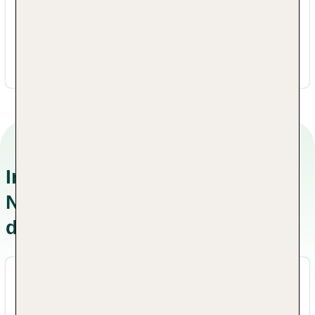
Deutschland Sachsen, Sachsen-Anhalt
+49 0358416310
info@trixi-park.de
Informationen zu
Nachhaltigkeitskonzepten in
der Unterkunft