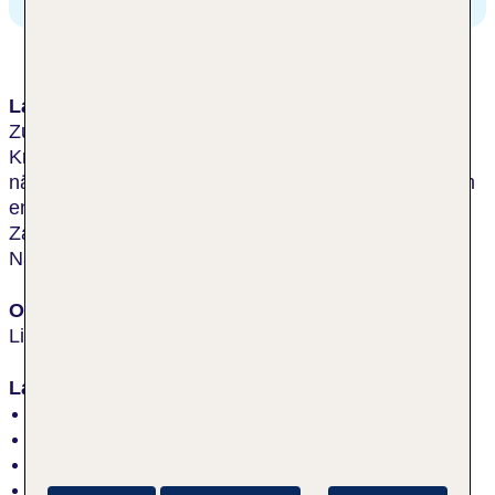
Lage & Umgebung
Zum Strand vom Linstower See nur ca. 2 km. Den
Krakower See erreicht man nach ca. 6 km. Der
nächste Ort, Luftkurort Krakow am See, ist ca. 10 km
entfernt. Bahnhof Güstrow in ca. 25 km Entfernung.
Zahlreiche Radwege zum Erkunden in unmittelbarer
Nähe.
Ort
Linstow
Lage
inmitten der Natur, am Wald
Anzahl Strände: 2
Strand „Linstower See“: Sand, Steg, öffentlich
Strand „Krakower See“: Sand, Steg