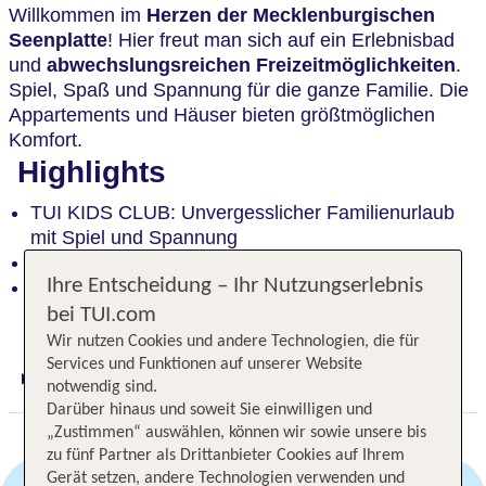
Willkommen im
Herzen der Mecklenburgischen
Seenplatte
! Hier freut man sich auf ein Erlebnisbad
und
abwechslungsreichen Freizeitmöglichkeiten
.
Spiel, Spaß und Spannung für die ganze Familie. Die
Appartements und Häuser bieten größtmöglichen
Komfort.
Highlights
TUI KIDS CLUB: Unvergesslicher Familienurlaub
mit Spiel und Spannung
Erlebnisbad: Wasserspaß für Groß und Klein
Ihre Entscheidung – Ihr Nutzungserlebnis
Natur entdecken: Strände, Seen und Radwege in
der Nähe erkunden
bei TUI.com
Wir nutzen Cookies und andere Technologien, die für
Services und Funktionen auf unserer Website
Digitaler und telefonischer 24/7 TUI Service
notwendig sind.
Darüber hinaus und soweit Sie einwilligen und
„Zustimmen“ auswählen, können wir sowie unsere bis
zu fünf Partner als Drittanbieter Cookies auf Ihrem
Gerät setzen, andere Technologien verwenden und