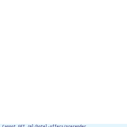
Cannot GET /ml/hotel-offers/prerender