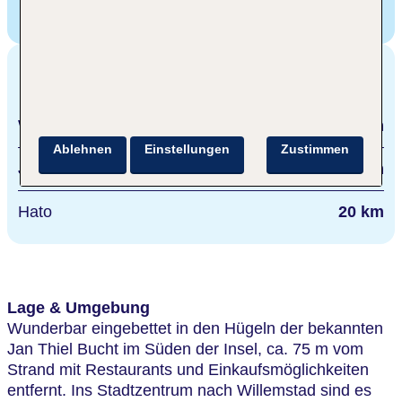
TUI TIME TO SMILE Chocogo Dive & Beach Resort
Curacao,
Jan Thiel Baai z/n, Jan Thiel, Curacao
Entfernungen
Willemstad
10 km
Ablehnen
Einstellungen
Zustimmen
Jan Thiel Beach
75 m
Hato
20 km
Lage & Umgebung
Wunderbar eingebettet in den Hügeln der bekannten
Jan Thiel Bucht im Süden der Insel, ca. 75 m vom
Strand mit Restaurants und Einkaufsmöglichkeiten
entfernt. Ins Stadtzentrum nach Willemstad sind es