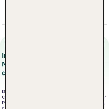
+599 97472844
info@chogogo.com
Informationen zu
Nachhaltigkeitskonzepten in
der Unterkunft
Dieses Hotel wurde von einer unabhängigen
Organisation als nachhaltiges Hotel zertifiziert. Dieser
Prozess umfasst eine Bewertung durch einen Dritten,
die bescheinigt, dass das Hotel die Kriterien des