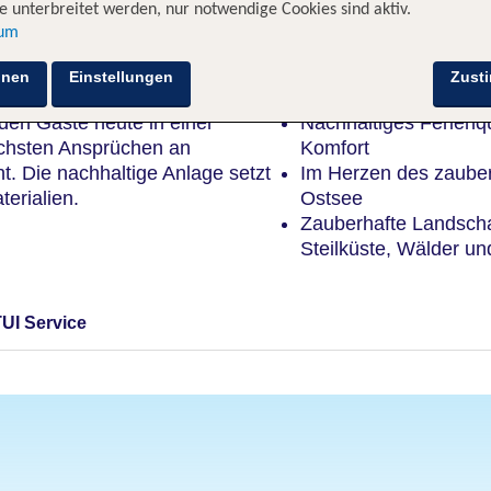
 unterbreitet werden, nur notwendige Cookies sind aktiv.
sum
Highlights
hnen
Einstellungen
Zust
den Gäste heute in einer
Nachhaltiges Ferienqu
öchsten Ansprüchen an
Komfort
t. Die nachhaltige Anlage setzt
Im Herzen des zauberh
erialien.
Ostsee
Zauberhafte Landscha
Steilküste, Wälder u
TUI Service