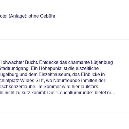
otel (Anlage): ohne Gebühr
sterCard, EC Karte/Maestro
 10.00 EUR, Anfrage & Reservierung notwendig
t überdacht: ohne Gebühr
tements: 30
fizierung
 Hohwachter Bucht. Entdecke das charmante Lütjenburg
Stadtrundgang. Ein Höhepunkt ist die eiszeitliche
hügelburg und dem Eiszeitmuseum, das Einblicke in
chlafplatz Wildes SH", wo Naturfreunde inmitten der
oschkonzertlaube. Im Sommer wird hier lautstark
hl nicht zu kurz kommt: Die "Leuchtturmrunde" bietet nicht
 die Möglichkeit, frische Fischbrötchen am Hafen Lippe