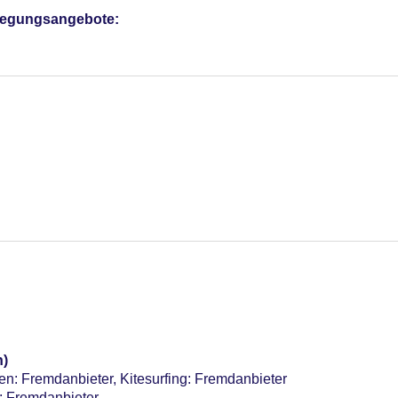
pflegungsangebote:
n)
en: Fremdanbieter, Kitesurfing: Fremdanbieter
: Fremdanbieter