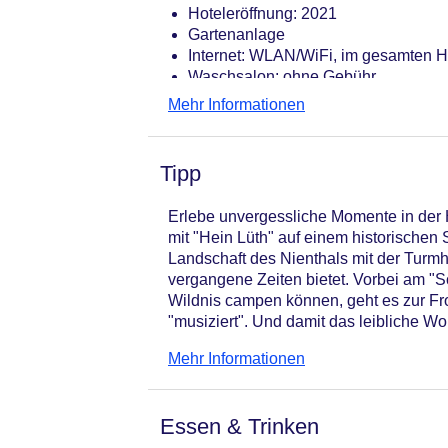
Hoteleröffnung: 2021
Gartenanlage
Internet: WLAN/WiFi, im gesamten H
Waschsalon: ohne Gebühr
Zahlungsarten: TUI Card / VISA, Ma
Mehr Informationen
Haustier: Hund erlaubt: pro Tag ca.
Parkmöglichkeiten: Stellplätze, nich
Größe des Hotels/Anlage: 4850 qm
Tipp
Gebäudeanzahl: 5, Etagen: 3, Appar
Landeskategorie: keine Sterneklassi
Erlebe unvergessliche Momente in der
mit "Hein Lüth" auf einem historischen 
Landschaft des Nienthals mit der Turm
vergangene Zeiten bietet. Vorbei am "S
Wildnis campen können, geht es zur Fr
"musiziert". Und damit das leibliche Wo
nur malerische Ausblicke, sondern auch
Mehr Informationen
zu genießen.
Essen & Trinken