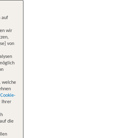
 auf
en wir
tzen,
se] von
alysen
 möglich
on
, welche
lehnen
Cookie-
 Ihrer
ch
auf die
llen