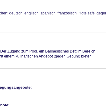
chen: deutsch, englisch, spanisch, französisch, Hotelsafe: geg
bar: wetterabhängig, Balinesische Betten: gegen Gebühr, Häng
or
otel (Anlage): ohne Gebühr
Der Zugang zum Pool, ein Balinesisches Bett im Bereich
sterCard, EC Karte/Maestro
mit einem kulinarischen Angebot (gegen Gebühr) bieten
r: 89
pflegungsangebote:
bote: