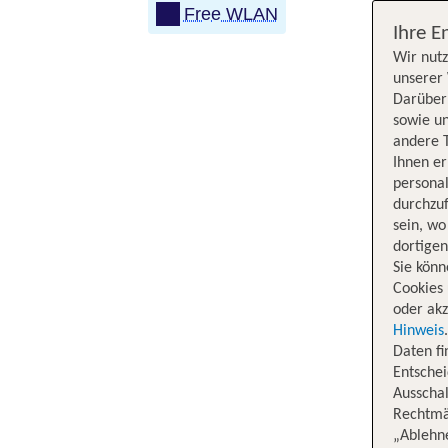
Free WLAN
Ihre E
Wir nutz
unserer 
Darüber 
sowie un
andere 
Ihnen e
persona
durchzuf
sein, w
dortige
Sie könn
Cookies 
oder akz
Hinweis
Daten f
Entschei
Ausschal
Rechtmäß
„Ablehn