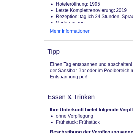
Hoteleröffnung: 1995
Letzte Komplettrenovierung: 2019
Rezeption: täglich 24 Stunden, Spra
Gartenanlage
Pools: 2
Mehr Informationen
Pool „Adults Pool“: Outdoor, beheiz
Sonnenschirme: ohne Gebühr
Kinderpool „Children`s Pool“: Outdo
Tipp
Badetücher: gegen Kaution
Internet: WLAN/WiFi, im gesamten H
Einen Tag entspannen und abschalten! 
Zahlungsarten: TUI Card / VISA, Ma
der Sansibar-Bar oder im Poolbereich 
Haustiere nicht erlaubt
Entspannung pur!
Größe des Hotels/Anlage: 1 ha
Gebäudeanzahl: 7, Etagen: 2, Zimme
Landeskategorie: 3 Sterne
Essen & Trinken
Ihre Unterkunft bietet folgende Ver
ohne Verpflegung
Frühstück: Frühstück
Beschreibung der Verpflegungsange