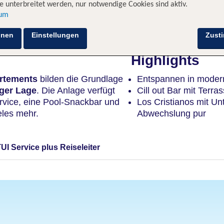
 unterbreitet werden, nur notwendige Cookies sind aktiv.
sum
Hotelinformationen
Nachhaltigkeit
Lage
hnen
Einstellungen
Zust
Highlights
artements
bilden die Grundlage
Entspannen in modern
iger Lage
. Die Anlage verfügt
Cill out Bar mit Terra
rvice, eine Pool-Snackbar und
Los Cristianos mit Un
eles mehr.
Abwechslung pur
TUI Service plus Reiseleiter