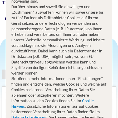
notwendig sind.
Tanoa Waterfront Hotel
Darüber hinaus und soweit Sie einwilligen und
„Zustimmen“ auswählen, können wir sowie unsere bis
zu fünf Partner als Drittanbieter Cookies auf Ihrem
Digitaler und telefonischer 24/7 TUI Service
Gerät setzen, andere Technologien verwenden und
personenbezogene Daten [z. B. IP-Adresse] von Ihnen
erheben und verarbeiten, um Ihnen auf oder neben
unserer Webseite personalisierte Werbung und Inhalte
vorzuschlagen sowie Messungen und Analysen
durchzuführen. Dabei kann auch ein Datentransfer in
Drittstaaten [z.B. USA] möglich sein, wo vom EU-
Angebotsauswahl
Datenschutzniveau abgewichen werden kann und
Zugriffe von dortigen Behörden nicht ausgeschlossen
werden können.
Sie können mehr Informationen unter "Einstellungen"
finden und entscheiden, welche Cookies und welche auf
Cookies basierende Verarbeitung Ihrer Daten Sie
ablehnen oder akzeptieren möchten. Weitere
Information zu den Cookies finden Sie im
Cookie-
Hinweis
. Zusätzliche Informationen zur auf Cookies
basierenden Verarbeitung Ihrer Daten finden Sie im
Datenschutz-Hinweis
. Sie können zudem jederzeit Ihre