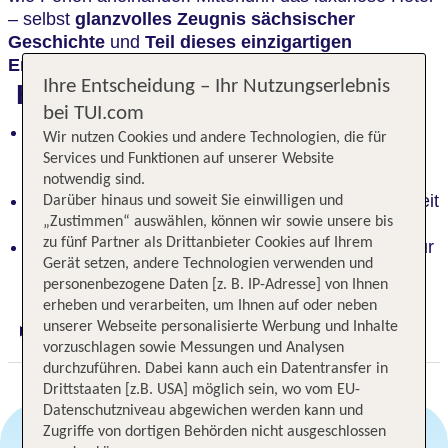
– selbst
glanzvolles Zeugnis sächsischer
Geschichte
und
Teil dieses einzigartigen
Ensembles
.
Ihre Entscheidung – Ihr Nutzungserlebnis
Highlights
bei TUI.com
Luxuriöses Ambiente im historischen
Wir nutzen Cookies und andere Technologien, die für
Taschenbergpalais gegenüber berühmter
Services und Funktionen auf unserer Website
Sehenswürdigkeiten
notwendig sind.
Einzigartiger Treffpunkt: Charme der Vergangenheit
Darüber hinaus und soweit Sie einwilligen und
vereint mit Esprit der Moderne
„Zustimmen“ auswählen, können wir sowie unsere bis
zu fünf Partner als Drittanbieter Cookies auf Ihrem
Perfekte Lage: Prager Straße und Theaterplatz nur
Gerät setzen, andere Technologien verwenden und
wenige Schritte entfernt
personenbezogene Daten [z. B. IP-Adresse] von Ihnen
erheben und verarbeiten, um Ihnen auf oder neben
unserer Webseite personalisierte Werbung und Inhalte
Digitaler und telefonischer 24/7 TUI Service
vorzuschlagen sowie Messungen und Analysen
durchzuführen. Dabei kann auch ein Datentransfer in
Drittstaaten [z.B. USA] möglich sein, wo vom EU-
Datenschutzniveau abgewichen werden kann und
Zugriffe von dortigen Behörden nicht ausgeschlossen