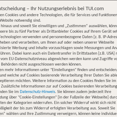
ntscheidung – Ihr Nutzungserlebnis bei TUI.com
en Cookies und andere Technologien, die für Services und Funktionen
Website notwendig sind.
hinaus und soweit Sie einwilligen und „Zustimmen“ auswählen, könn
sere bis zu fünf Partner als Drittanbieter Cookies auf Ihrem Gerät se
Technologien verwenden und personenbezogene Daten [z. B. IP-Adres
rheben und verarbeiten, um Ihnen auf oder neben unserer Webseite
lisierte Werbung und Inhalte vorzuschlagen sowie Messungen und An
ühren. Dabei kann auch ein Datentransfer in Drittstaaten [z.B. USA]
o vom EU-Datenschutzniveau abgewichen werden kann und Zugriffe v
n Behörden nicht ausgeschlossen werden können.
en mehr Informationen unter "Einstellungen" finden und entscheiden
und welche auf Cookies basierende Verarbeitung Ihrer Daten Sie ab
eptieren möchten. Weitere Information zu den Cookies finden Sie im
. Zusätzliche Informationen zur auf Cookies basierenden Verarbeitung
inden Sie im
Datenschutz-Hinweis
. Sie können zudem jederzeit Ihre
dung über "Cookie-Einstellungen" [in der Fußzeile der Webseite] dur
ten der Kategorien widerrufen. Ein solcher Widerruf wirkt sich nicht 
igkeit der bis zum Widerruf erfolgten Verarbeitung aus. Soweit Sie
Hotelinformationen
Lage
Bewertungen
en“ wählen und Ihre Zustimmung verweigern, können keine individue