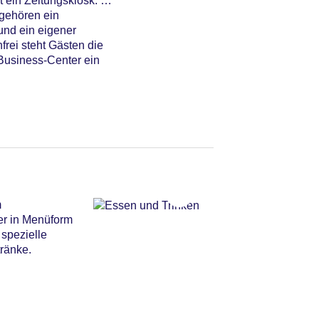
 ein Zeitungskiosk. Bei
gehören ein
und ein eigener
rei steht Gästen die
Business-Center ein
m
er in Menüform
 spezielle
tränke.