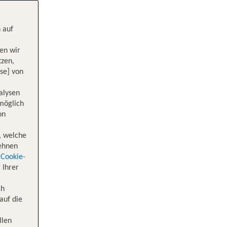
 auf
en wir
tzen,
se] von
alysen
 möglich
on
, welche
lehnen
Cookie-
 Ihrer
ch
auf die
llen