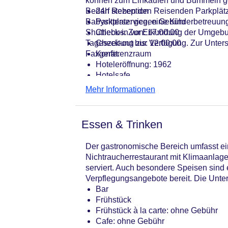
können zum Einkaufen und Bummeln genu
Bedarf stehen den Reisenden Parkplät
24h Rezeption
Babysitterservice, eine Kinderbetreuun
Parkplatz: gegen Gebühr
Shuttlebus. Zur Erkundung der Umgebung
Check-in von: 17:00:00
Tageszeitung zur Verfügung. Zur Unter
Check-out bis: 12:00:00
Faxgerät.
Konferenzraum
Hoteleröffnung: 1962
Hotelsafe
WLAN/WiFi im Hotel
Mehr Informationen
Lift
Minimarkt
Anzahl der Konferenzräume: 1
Essen & Trinken
Anzahl der Aufzüge: 1
Zimmerservice
Der gastronomische Bereich umfasst ei
Gesamtanzahl der Stockwerke: 4
Nichtraucherrestaurant mit Klimaanlag
Gesamtanzahl der Zimmer: 223
serviert. Auch besondere Speisen sind er
Zahlungsarten: American Express, D
Verpflegungsangebote bereit. Die Unterb
Landeskategorie: 4,5 Sterne
Bar
Frühstück
Frühstück à la carte: ohne Gebühr
Cafe: ohne Gebühr