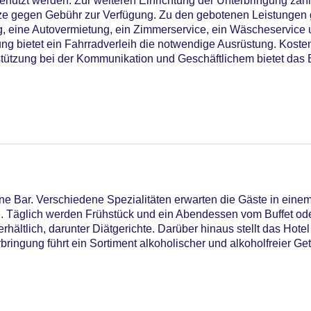
tzt werden. Zur weiteren Einrichtung der Unterbringung zählt
ze gegen Gebühr zur Verfügung. Zu den gebotenen Leistungen 
g, eine Autovermietung, ein Zimmerservice, ein Wäscheservice 
 bietet ein Fahrradverleih die notwendige Ausrüstung. Kostenf
stützung bei der Kommunikation und Geschäftlichem bietet das 
ne Bar. Verschiedene Spezialitäten erwarten die Gäste in eine
e. Täglich werden Frühstück und ein Abendessen vom Buffet od
hältlich, darunter Diätgerichte. Darüber hinaus stellt das Hotel
iners Club, EC Maestro, Mastercard, Visa
ringung führt ein Sortiment alkoholischer und alkoholfreier Ge