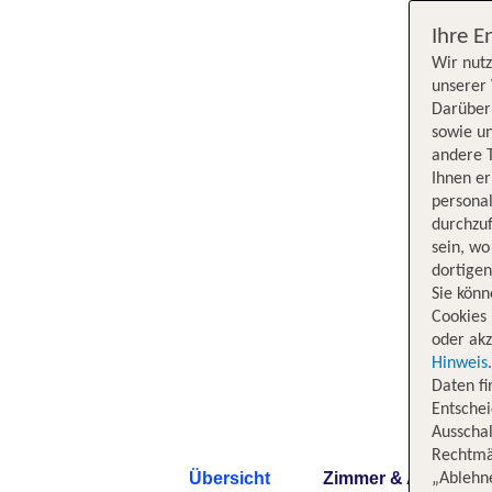
Ihre E
Wir nutz
unserer 
Darüber 
sowie un
andere 
Ihnen e
persona
durchzuf
sein, w
dortige
Sie könn
Cookies 
oder akz
Hinweis
Daten f
Entschei
Ausschal
Rechtmäß
Übersicht
Zimmer & Angebote
„Ablehn