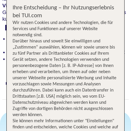
Vital Spa
bietet Erholung und Ruhe für Körper und
Ihre Entscheidung – Ihr Nutzungserlebnis
Geist während die
All Inclusive Verpflegung
für das
bei TUI.com
kulinarische Wohlbefinden sorgt.
Wir nutzen Cookies und andere Technologien, die für
Highlights
Services und Funktionen auf unserer Website
notwendig sind.
Das Hotel am Meer verzaubert mit Komfort und
Darüber hinaus und soweit Sie einwilligen und
Entspannung
„Zustimmen“ auswählen, können wir sowie unsere bis
Der Vital Spa bietet Erholung für Körper und Geist
zu fünf Partner als Drittanbieter Cookies auf Ihrem
All-Inclusive-Verpflegung sorgt für das leibliche
Gerät setzen, andere Technologien verwenden und
Wohl
personenbezogene Daten [z. B. IP-Adresse] von Ihnen
erheben und verarbeiten, um Ihnen auf oder neben
unserer Webseite personalisierte Werbung und Inhalte
vorzuschlagen sowie Messungen und Analysen
Digitaler und telefonischer 24/7 TUI Service
durchzuführen. Dabei kann auch ein Datentransfer in
plus Reiseleiter
Drittstaaten [z.B. USA] möglich sein, wo vom EU-
Datenschutzniveau abgewichen werden kann und
Zugriffe von dortigen Behörden nicht ausgeschlossen
werden können.
Sie können mehr Informationen unter "Einstellungen"
finden und entscheiden, welche Cookies und welche auf