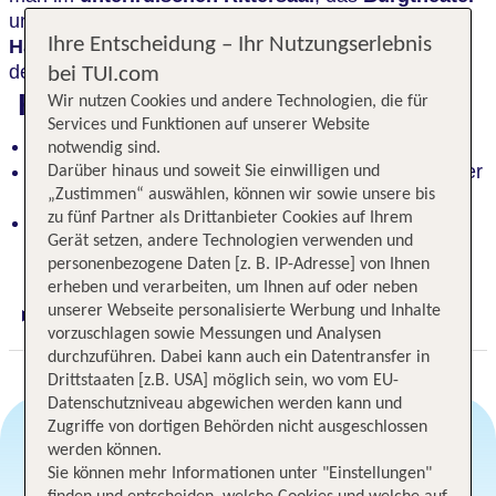
unter freiem Himmel verspricht kulturelle Highlights.
Ihre Entscheidung – Ihr Nutzungserlebnis
Hauseigene Ruderboote
können für eine Tour auf
dem Straussee gemietet werden.
bei TUI.com
Highlights
Wir nutzen Cookies und andere Technologien, die für
Services und Funktionen auf unserer Website
Im Stil eines englischen Castle gebaut
notwendig sind.
Idyllisch und inmitten schöner Natur, am Rande der
Darüber hinaus und soweit Sie einwilligen und
Märkischen Schweiz
„Zustimmen“ auswählen, können wir sowie unsere bis
zu fünf Partner als Drittanbieter Cookies auf Ihrem
Hauseigene Ruderboote für eine Tour auf dem
Gerät setzen, andere Technologien verwenden und
Straussee zur Miete
personenbezogene Daten [z. B. IP-Adresse] von Ihnen
erheben und verarbeiten, um Ihnen auf oder neben
unserer Webseite personalisierte Werbung und Inhalte
Digitaler und telefonischer 24/7 TUI Service
vorzuschlagen sowie Messungen und Analysen
durchzuführen. Dabei kann auch ein Datentransfer in
Drittstaaten [z.B. USA] möglich sein, wo vom EU-
Datenschutzniveau abgewichen werden kann und
Zugriffe von dortigen Behörden nicht ausgeschlossen
werden können.
Sie können mehr Informationen unter "Einstellungen"
Angebotsauswahl