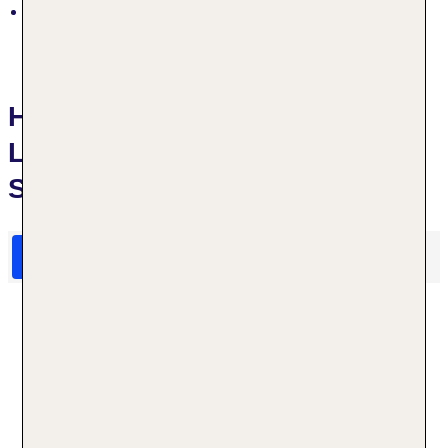
See „Straussee“: naturbelassen
Hotelbewertungen The
Lakeside Burghotel zu
Strausberg
HolidayCheck Bewertungen
Das sagen TUI Gäste