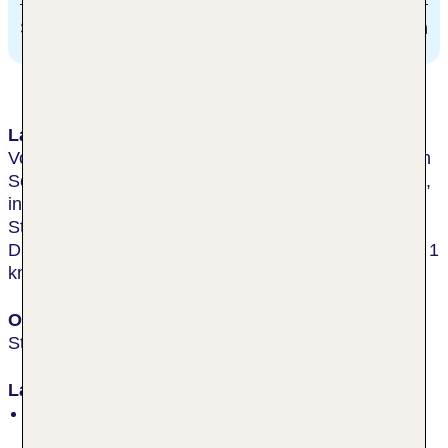
Strausberg
2 km
Lage & Umgebung
Vor den Toren Berlins und am Rande der Märkischen
Schweiz, befindet sich das traumhafte Hotel idyllisch,
inmitten schöner Natur und nur ca. 300 m vom
Straussee mit seinem glasklaren Wasser entfernt.
Das Ortszentrum von Strausberg erreicht man in ca. 1
km.
Ort
Strausberg
Lage
inmitten der Natur, am See, am Wald, ruhig, am
Orts-/Stadtrand