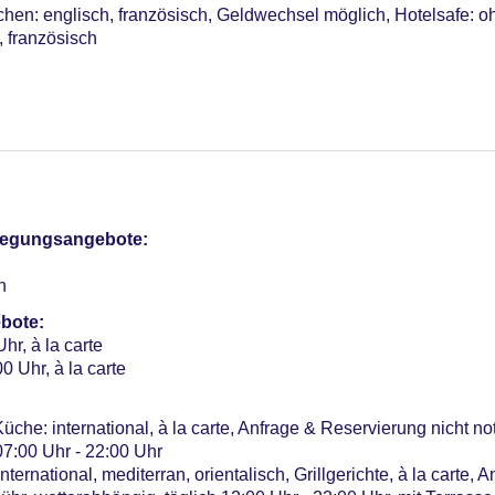
chen: englisch, französisch, Geldwechsel möglich, Hotelsafe: 
 französisch
ühr, Outdoor, Süßwasser, beheizbar: Juni - September; saison
 Gebühr
: ab 18 Jahre, ohne Gebühr, Outdoor, Süßwasser, Liegestühle: o
 im Wellnessbereich, Liegestühle: ohne Gebühr
pflegungsangebote:
otel (Anlage): ohne Gebühr
n
sterCard, American Express, Diners
bote:
hr, à la carte
ht überdacht: ohne Gebühr, Anfrage & Reservierung nicht notwen
0 Uhr, à la carte
17:00 Uhr, gegen Gebühr, Sprachen: englisch, französisch
me: 1, klimatisierte Tagungsräume, Tagungsequipment: gegen 
üche: international, à la carte, Anfrage & Reservierung nicht n
07:00 Uhr - 22:00 Uhr
ernational, mediterran, orientalisch, Grillgerichte, à la carte, 