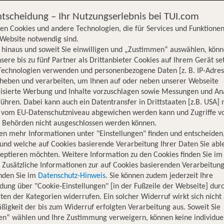
ntscheidung – Ihr Nutzungserlebnis bei TUI.com
en Cookies und andere Technologien, die für Services und Funktionen
Website notwendig sind.
hinaus und soweit Sie einwilligen und „Zustimmen“ auswählen, könn
sere bis zu fünf Partner als Drittanbieter Cookies auf Ihrem Gerät se
Technologien verwenden und personenbezogene Daten [z. B. IP-Adres
rheben und verarbeiten, um Ihnen auf oder neben unserer Webseite
lisierte Werbung und Inhalte vorzuschlagen sowie Messungen und An
ühren. Dabei kann auch ein Datentransfer in Drittstaaten [z.B. USA]
o vom EU-Datenschutzniveau abgewichen werden kann und Zugriffe v
n Behörden nicht ausgeschlossen werden können.
en mehr Informationen unter "Einstellungen" finden und entscheiden
und welche auf Cookies basierende Verarbeitung Ihrer Daten Sie ab
eptieren möchten. Weitere Information zu den Cookies finden Sie im
. Zusätzliche Informationen zur auf Cookies basierenden Verarbeitung
inden Sie im
Datenschutz-Hinweis
. Sie können zudem jederzeit Ihre
dung über "Cookie-Einstellungen" [in der Fußzeile der Webseite] dur
ten der Kategorien widerrufen. Ein solcher Widerruf wirkt sich nicht 
igkeit der bis zum Widerruf erfolgten Verarbeitung aus. Soweit Sie
Hotelinformationen
Nachhaltigkeit
Lage
en“ wählen und Ihre Zustimmung verweigern, können keine individue