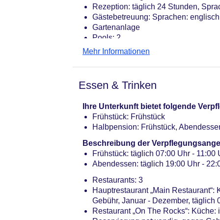
Rezeption: täglich 24 Stunden, Spra
Gästebetreuung: Sprachen: englisch,
Gartenanlage
Pools: 2
Pool „Main Swimming Pool“: ohne Geb
Mehr Informationen
Kinder/Babypool, Liegestühle: ohne
Pool „Turtle Bay Pool (adult only)“
Whirlpool: ohne Gebühr, Süßwasser,
Essen & Trinken
Badetücher: ohne Gebühr
Boutique, Friseur
Ihre Unterkunft bietet folgende Ver
Internet: WLAN/WiFi, im gesamten H
Frühstück: Frühstück
Wäscheservice: gegen Gebühr
Halbpension: Frühstück, Abendesse
Concierge Service, Gepäckservice
Zahlungsarten: TUI Card / VISA, Ma
Beschreibung der Verpflegungsange
Haustiere nicht erlaubt
Frühstück: täglich 07:00 Uhr - 11:00 U
Parkmöglichkeiten: Stellplätze, nic
Abendessen: täglich 19:00 Uhr - 22:0
Businesscenter: täglich 08:00 Uhr - 
Restaurants: 3
Tagungseinrichtungen: Konferenzräu
Hauptrestaurant „Main Restaurant“: K
gegen Gebühr
Gebühr, Januar - Dezember, täglich 
Zimmer: 71
Restaurant „On The Rocks“: Küche: int
Landeskategorie: 6 Sterne