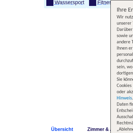
Wassersport
Fitness
Ihre E
Wir nutz
unserer 
Darüber 
sowie un
andere 
Ihnen e
persona
durchzuf
sein, w
dortige
Sie könn
Cookies 
oder akz
Hinweis
Daten f
Entschei
Ausschal
Rechtmäß
Übersicht
Zimmer & Angebote
„Ablehn