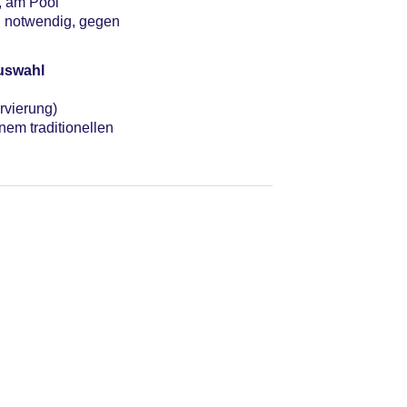
, am Pool
ng notwendig, gegen
Auswahl
rvierung)
nem traditionellen