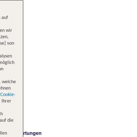
 auf
en wir
tzen,
se] von
alysen
 möglich
on
, welche
lehnen
Cookie-
 Ihrer
ch
auf die
Bewertungen
llen