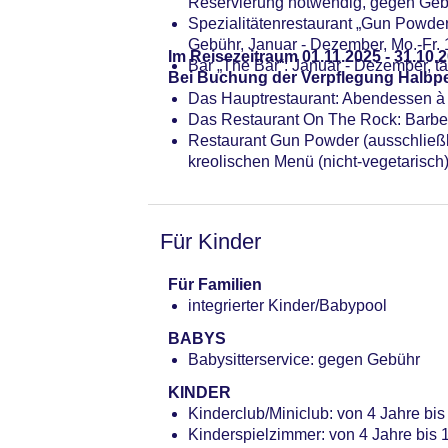
Reservierung notwendig, gegen Gebüh
Spezialitätenrestaurant „Gun Powder“
Gebühr, Januar - Dezember, Mo.-Fr. 
Im Reisezeitraum 01.11.2025 - 31.10.2
Bar „The Bar“: Januar - Dezember, t
Bei Buchung der Verpflegung Halbpe
Das Hauptrestaurant: Abendessen à 
Das Restaurant On The Rock: Barbec
Restaurant Gun Powder (ausschließli
kreolischen Menü (nicht-vegetarisch
Für Kinder
Für Familien
integrierter Kinder/Babypool
BABYS
Babysitterservice: gegen Gebühr
KINDER
Kinderclub/Miniclub: von 4 Jahre bis
Kinderspielzimmer: von 4 Jahre bis 