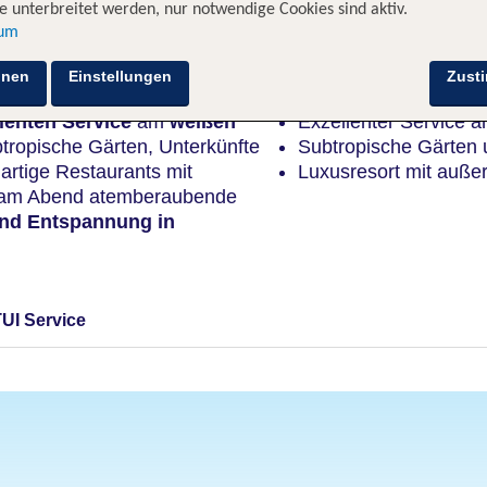
 unterbreitet werden, nur notwendige Cookies sind aktiv.
sum
Highlights
hnen
Einstellungen
Zust
llenten Service
am
weißen
Exzellenter Service a
tropische Gärten, Unterkünfte
Subtropische Gärten 
gartige Restaurants mit
Luxusresort mit außer
d am Abend atemberaubende
und Entspannung in
TUI Service