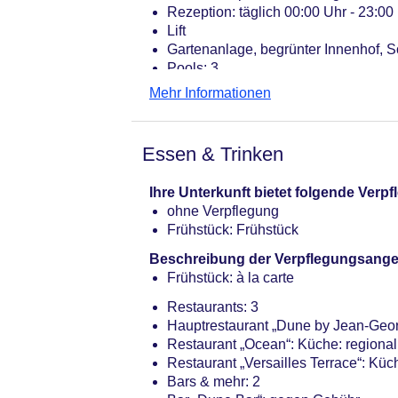
Rezeption: täglich 00:00 Uhr - 23:00 
Lift
Gartenanlage, begrünter Innenhof, 
Pools: 3
Adults-only-Pool „Versailles Pool“:
Mehr Informationen
Kinderpool „Family Pool“: Outdoor,
Infinitypool „Ocean Pool“: Outdoor
Badetücher: ohne Gebühr
Essen & Trinken
Boutique, Juwelier
Internet: WLAN/WiFi, im gesamten H
Ihre Unterkunft bietet folgende Ver
Wäscheservice: gegen Gebühr
ohne Verpflegung
Concierge Service, Gepäckservice
Frühstück: Frühstück
Zahlungsarten: TUI Card / VISA, Ma
Haustier: Hund erlaubt: ohne Gebühr
Beschreibung der Verpflegungsange
Parkmöglichkeiten: Parkplatz (nach 
Frühstück: à la carte
Tagungseinrichtungen: Konferenzräu
Restaurants: 3
Gebäudeanzahl: 7, Etagen: 2, Zimmer
Hauptrestaurant „Dune by Jean-Georg
Landeskategorie: 5 Sterne
Restaurant „Ocean“: Küche: regional,
Restaurant „Versailles Terrace“: Küc
Bars & mehr: 2