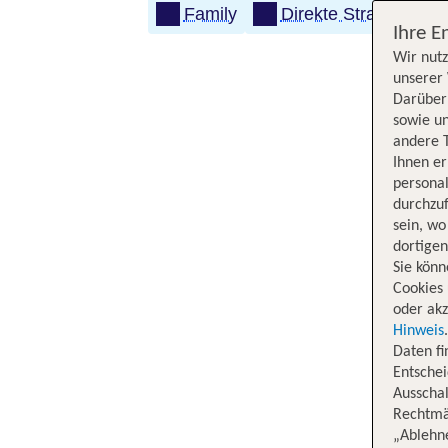
Family
Direkte Strandlage
Ihre E
Wir nutz
unserer 
Darüber 
sowie un
andere 
Ihnen e
persona
durchzuf
sein, w
dortige
Sie könn
Cookies 
oder akz
Hinweis
Daten f
Entschei
Ausschal
Rechtmäß
„Ablehn