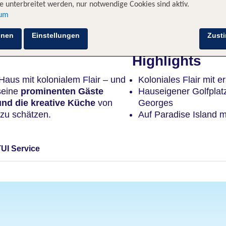
 unterbreitet werden, nur notwendige Cookies sind aktiv.
sum
Hotelinformationen
Lage
Bewertungen
hnen
Einstellungen
Zust
Highlights
Haus mit kolonialem Flair – und
Koloniales Flair mit e
 seine
prominenten Gäste
Hauseigener Golfplat
und die kreative Küche
von
Georges
zu schätzen.
Auf Paradise Island m
TUI Service