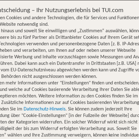
Free WLAN
ntscheidung – Ihr Nutzungserlebnis bei TUI.com
en Cookies und andere Technologien, die für Services und Funktionen
Website notwendig sind.
hinaus und soweit Sie einwilligen und „Zustimmen“ auswählen, könn
sere bis zu fünf Partner als Drittanbieter Cookies auf Ihrem Gerät se
Technologien verwenden und personenbezogene Daten [z. B. IP-Adres
rheben und verarbeiten, um Ihnen auf oder neben unserer Webseite
lisierte Werbung und Inhalte vorzuschlagen sowie Messungen und An
ühren. Dabei kann auch ein Datentransfer in Drittstaaten [z.B. USA]
o vom EU-Datenschutzniveau abgewichen werden kann und Zugriffe v
n Behörden nicht ausgeschlossen werden können.
en mehr Informationen unter "Einstellungen" finden und entscheiden
und welche auf Cookies basierende Verarbeitung Ihrer Daten Sie ab
eptieren möchten. Weitere Information zu den Cookies finden Sie im
. Zusätzliche Informationen zur auf Cookies basierenden Verarbeitung
inden Sie im
Datenschutz-Hinweis
. Sie können zudem jederzeit Ihre
dung über "Cookie-Einstellungen" [in der Fußzeile der Webseite] dur
ten der Kategorien widerrufen. Ein solcher Widerruf wirkt sich nicht 
igkeit der bis zum Widerruf erfolgten Verarbeitung aus. Soweit Sie
en“ wählen und Ihre Zustimmung verweigern, können keine individue