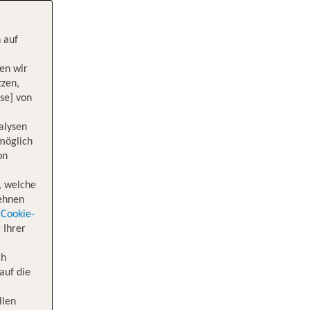
 auf
en wir
tzen,
se] von
alysen
 möglich
on
, welche
lehnen
Cookie-
 Ihrer
ch
auf die
llen