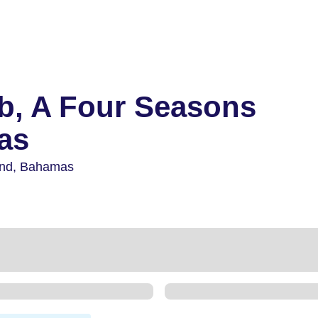
b, A Four Seasons
as
and,
Bahamas