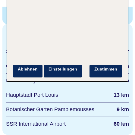
The Ravenala Attitude,
BAIE DES TORTUES,
Balaclava, Mauritius
Entfernungen
Strand
direkt
Grand Baie
14 km
Ablehnen
Einstellungen
Zustimmen
Mont Choisy Le Mall
14 km
Hauptstadt Port Louis
13 km
Botanischer Garten Pamplemousses
9 km
SSR International Airport
60 km