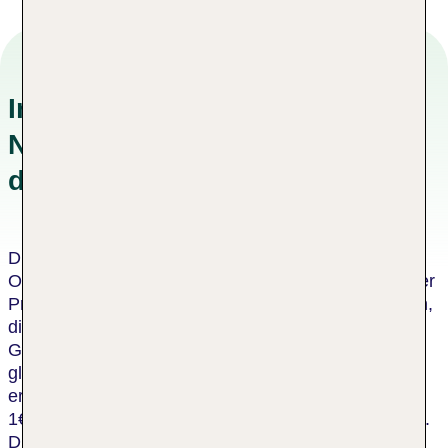
Informationen zu
Nachhaltigkeitskonzepten in
der Unterkunft
Dieses Hotel wurde von einer unabhängigen
Organisation als nachhaltiges Hotel zertifiziert. Dieser
Prozess umfasst eine Bewertung durch einen Dritten,
die bescheinigt, dass das Hotel die Kriterien des
Global Sustainable Tourism Council oder einen
gleichwertigen Standard erfüllt. Für jeden
erwachsenen Gast in diesem Hotel spendet die TUI
1€ an die TUI Care Foundation, für jedes Kind 0,50€.
Die TUI Care Foundation initiiert und unterstützt