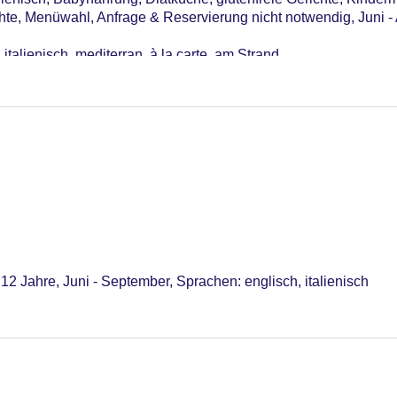
hte, Menüwahl, Anfrage & Reservierung nicht notwendig, Juni -
talienisch, mediterran, à la carte, am Strand
eptember, täglich 10:00 Uhr - 19:30 Uhr, gegen Gebühr
ember, täglich 10:30 Uhr - 22:30 Uhr, gegen Gebühr
 September; wetterabhängig, täglich 19:00 Uhr - 02:00 Uhr, ge
 12 Jahre, Juni - September, Sprachen: englisch, italienisch