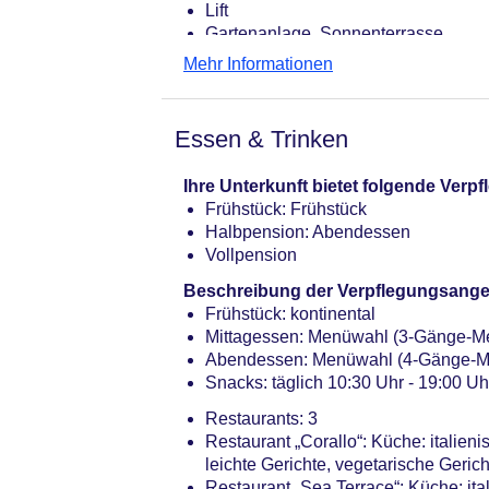
Lift
Gartenanlage, Sonnenterrasse
Pools: 2
Mehr Informationen
Pool „outdoor swimming pool“: Mai 
Thalassopool „Talasso & relax itine
im Wellnessbereich
Essen & Trinken
Badetücher: ohne Gebühr
Internet: WLAN/WiFi, im gesamten H
Ihre Unterkunft bietet folgende Ver
Wäscheservice: gegen Gebühr
Frühstück: Frühstück
Concierge Service, Gepäckservice
Halbpension: Abendessen
Zahlungsarten: TUI Card / VISA, Ma
Vollpension
Haustier: Hund erlaubt: ab 35 EUR, 
Parkmöglichkeiten: Parkplatz (nach 
Beschreibung der Verpflegungsange
Tagungseinrichtungen: Konferenzräu
Frühstück: kontinental
gegen Gebühr
Mittagessen: Menüwahl (3-Gänge-M
Gebäudeanzahl: 1, Etagen: 3, Zimme
Abendessen: Menüwahl (4-Gänge-M
Landeskategorie: 5 Sterne
Snacks: täglich 10:30 Uhr - 19:00 Uh
Restaurants: 3
Restaurant „Corallo“: Küche: italien
leichte Gerichte, vegetarische Ger
Restaurant „Sea Terrace“: Küche: ita