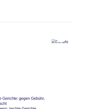
eerwasser, überdacht,
Gebühr, Coffee Breaks:
ie Gerichte: gegen Gebühr,
scht
enü, leichte Gerichte,