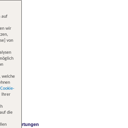
 auf
en wir
tzen,
se] von
alysen
 möglich
on
, welche
lehnen
Cookie-
 Ihrer
ch
auf die
Bewertungen
llen