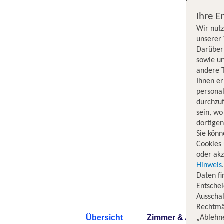
Ihre E
Wir nutz
unserer 
Darüber 
sowie un
andere 
Ihnen e
persona
durchzuf
sein, w
dortige
Sie könn
Cookies 
oder akz
Hinweis
Daten f
Entschei
Ausschal
Rechtmäß
Übersicht
Zimmer & Angebote
„Ablehn