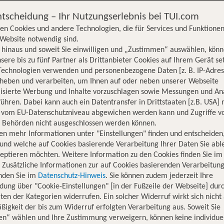
ntscheidung – Ihr Nutzungserlebnis bei TUI.com
en Cookies und andere Technologien, die für Services und Funktionen
Website notwendig sind.
hinaus und soweit Sie einwilligen und „Zustimmen“ auswählen, könn
sere bis zu fünf Partner als Drittanbieter Cookies auf Ihrem Gerät se
Technologien verwenden und personenbezogene Daten [z. B. IP-Adres
rheben und verarbeiten, um Ihnen auf oder neben unserer Webseite
lisierte Werbung und Inhalte vorzuschlagen sowie Messungen und An
ühren. Dabei kann auch ein Datentransfer in Drittstaaten [z.B. USA]
o vom EU-Datenschutzniveau abgewichen werden kann und Zugriffe v
n Behörden nicht ausgeschlossen werden können.
en mehr Informationen unter "Einstellungen" finden und entscheiden
und welche auf Cookies basierende Verarbeitung Ihrer Daten Sie ab
eptieren möchten. Weitere Information zu den Cookies finden Sie im
. Zusätzliche Informationen zur auf Cookies basierenden Verarbeitung
inden Sie im
Datenschutz-Hinweis
. Sie können zudem jederzeit Ihre
dung über "Cookie-Einstellungen" [in der Fußzeile der Webseite] dur
ten der Kategorien widerrufen. Ein solcher Widerruf wirkt sich nicht 
igkeit der bis zum Widerruf erfolgten Verarbeitung aus. Soweit Sie
Hotelinformationen
Nachhaltigkeit
Lage
en“ wählen und Ihre Zustimmung verweigern, können keine individue