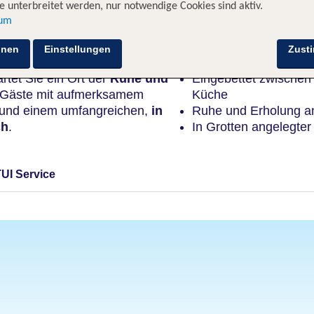
 unterbreitet werden, nur notwendige Cookies sind aktiv.
sum
Highlights
hnen
Einstellungen
Zust
tet Sie ein Ort der
Ruhe und
Eingebettet zwischen 
e Gäste mit aufmerksamem
Küche
he und einem umfangreichen,
in
Ruhe und Erholung a
ch
.
In Grotten angelegte
TUI Service