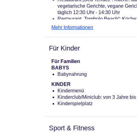
vegetarische Gerichte, vegane Geric
täglich 12:30 Uhr - 14:30 Uhr
Restaurant „Tombolo Beach“: Küche: i
Bars & mehr: 4
Mehr Informationen
Poolbar Outdoor „Pool bar“: Juni - S
Bar „Bar Hall Le Vele“: Januar - Dez
Loungebar „Sea Terrace Bar“: Juni -
Für Kinder
Beachclub „Beach bar“
Für Familien
BABYS
Babynahrung
KINDER
Kindermenü
Kinderclub/Miniclub: von 3 Jahre bis
Kinderspielplatz
Sport & Fitness