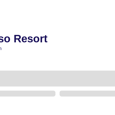
so Resort
n