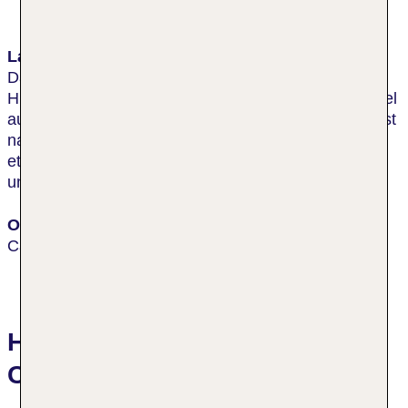
Lage & Umgebung
Das Hotel liegt in Great Abington. Die sanfte
Hügellandschaft der Gog Magog Downs ist vom Hotel
aus nach rund 11 km erreicht. Die Stadt Babraham ist
nach ca. 2 km erreicht, das Zentrum Abington nach
etwa 2,2 km. Zum Bahnhof sind es vom Hotel aus
ungefähr 8 km.
Ort
Cambridge
Hotelbewertungen Travelodge
Cambridge Fourwentways