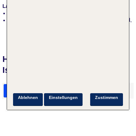
Lage
inmitten der Natur, lebhaft
Strand „Südsee“: Sand, feinsandig, flach abfallend,
Strandlänge: ca. 200 m
Hotelbewertungen Tropical
Islands
HolidayCheck Bewertungen
Das sagen TUI Gäste
Ablehnen
Einstellungen
Zustimmen