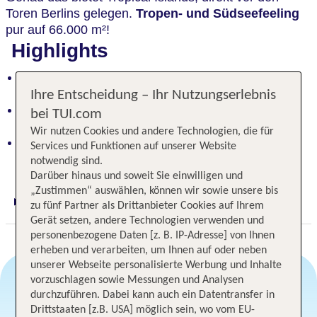
Toren Berlins gelegen.
Tropen- und Südseefeeling
pur auf 66.000 m²!
Highlights
Traumhafte Nächte am Sandstrand - romantisch
und aufregend!
Ihre Entscheidung – Ihr Nutzungserlebnis
Tropenparadies vor den Toren Berlins - 66.000 m²
bei TUI.com
pure Erholung!
Wir nutzen Cookies und andere Technologien, die für
Europas größte tropische Urlaubswelt - mitten in
Services und Funktionen auf unserer Website
der Natur!"
notwendig sind.
Darüber hinaus und soweit Sie einwilligen und
„Zustimmen“ auswählen, können wir sowie unsere bis
Digitaler und telefonischer 24/7 TUI Service
zu fünf Partner als Drittanbieter Cookies auf Ihrem
Gerät setzen, andere Technologien verwenden und
personenbezogene Daten [z. B. IP-Adresse] von Ihnen
erheben und verarbeiten, um Ihnen auf oder neben
unserer Webseite personalisierte Werbung und Inhalte
vorzuschlagen sowie Messungen und Analysen
durchzuführen. Dabei kann auch ein Datentransfer in
Angebotsauswahl
Drittstaaten [z.B. USA] möglich sein, wo vom EU-