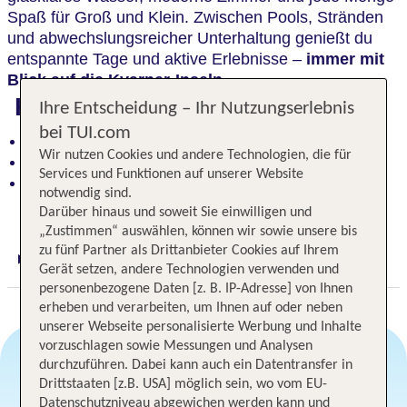
Spaß für Groß und Klein. Zwischen Pools, Stränden
und abwechslungsreicher Unterhaltung genießt du
entspannte Tage und aktive Erlebnisse –
immer mit
Blick auf die Kvarner-Inseln.
Highlights
Ihre Entscheidung – Ihr Nutzungserlebnis
bei TUI.com
Familienfreundliches Resort mit Kinderprogramm
Wir nutzen Cookies und andere Technologien, die für
Mehrere Pools und Strand direkt vor der Tür
Services und Funktionen auf unserer Website
Vielfältiges Sport- und Unterhaltungsangebot für
notwendig sind.
alle
Darüber hinaus und soweit Sie einwilligen und
„Zustimmen“ auswählen, können wir sowie unsere bis
zu fünf Partner als Drittanbieter Cookies auf Ihrem
Digitaler und telefonischer 24/7 TUI Service
Gerät setzen, andere Technologien verwenden und
personenbezogene Daten [z. B. IP-Adresse] von Ihnen
erheben und verarbeiten, um Ihnen auf oder neben
unserer Webseite personalisierte Werbung und Inhalte
vorzuschlagen sowie Messungen und Analysen
durchzuführen. Dabei kann auch ein Datentransfer in
Drittstaaten [z.B. USA] möglich sein, wo vom EU-
Angebotsauswahl
Datenschutzniveau abgewichen werden kann und