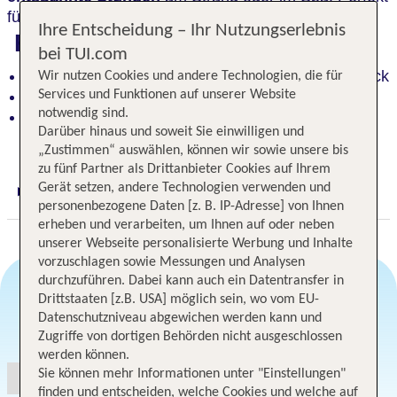
für alle, die
Erholung und Komfor
t suchen.
Ihre Entscheidung – Ihr Nutzungserlebnis
Highlights
bei TUI.com
Helle, freundliche Zimmer mit Balkon und Meerblick
Wir nutzen Cookies und andere Technologien, die für
Direkt am wunderschönen Sandstrand
Services und Funktionen auf unserer Website
notwendig sind.
Umgeben von Wäldern und Bergen des Woliner
Darüber hinaus und soweit Sie einwilligen und
Nationalparks
„Zustimmen“ auswählen, können wir sowie unsere bis
zu fünf Partner als Drittanbieter Cookies auf Ihrem
Gerät setzen, andere Technologien verwenden und
Digitaler und telefonischer 24/7 TUI Service
personenbezogene Daten [z. B. IP-Adresse] von Ihnen
erheben und verarbeiten, um Ihnen auf oder neben
unserer Webseite personalisierte Werbung und Inhalte
vorzuschlagen sowie Messungen und Analysen
durchzuführen. Dabei kann auch ein Datentransfer in
Drittstaaten [z.B. USA] möglich sein, wo vom EU-
Datenschutzniveau abgewichen werden kann und
Angebotsauswahl
Zugriffe von dortigen Behörden nicht ausgeschlossen
werden können.
Sie können mehr Informationen unter "Einstellungen"
finden und entscheiden, welche Cookies und welche auf