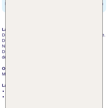
Miedzyzdroje
1.5 km
Lage & Umgebung
Das Hotel liegt zentral in Międzyzdroje an der Ostsee.
Die Seebrücke ist ca. 0,5 km entfernt, der
Nationalpark Wolin beginnt in ca. 0,7 km Entfernung.
Das Oceanarium erreicht man nach ca. 0,6 km und
der Baltic Miniature Park liegt ca. 2,5 km entfernt.​
Ort
Misdroy
Lage
erste Strandlage, ruhig, zentral
Strand: Sand, öffentlich