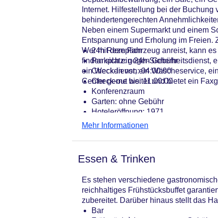
Internet. Hilfestellung bei der Buchun
behindertengerechten Annehmlichkeiten.
Neben einem Supermarkt und einem Souv
Entspannung und Erholung im Freien. 
Wer mit dem Fahrzeug anreist, kann es
24h Rezeption
finden sich ein 24h-Sicherheitsdienst, 
Parkplatz: gegen Gebühr
ein Weckdienst, ein Wäscheservice, ein
Check-in von: 04:00:00
Center gerne weiter und bietet ein Faxg
Check-out bis: 11:00:00
Konferenzraum
Garten: ohne Gebühr
Hoteleröffnung: 1971
Hotelsafe
Mehr Informationen
WLAN/WiFi im Hotel
Letzte umfassende Renovierung: 20
Lift
Essen & Trinken
Minimarkt
Anzahl der Konferenzräume: 1
Es stehen verschiedene gastronomische 
Anzahl der Aufzüge: 3
reichhaltiges Frühstücksbuffet garanti
Zimmerservice
zubereitet. Darüber hinaus stellt das H
Sonnenterrasse
Bar
Gesamtanzahl der Stockwerke: 5