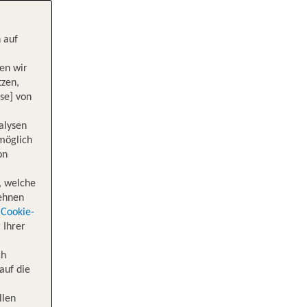
 auf
en wir
tzen,
se] von
alysen
 möglich
on
, welche
lehnen
Cookie-
 Ihrer
ch
auf die
llen