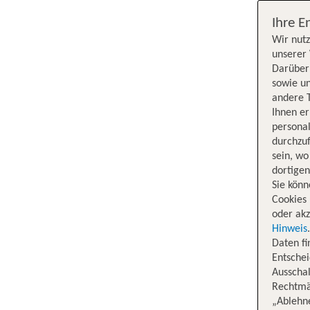
Ihre E
Wir nutz
unserer 
Darüber 
sowie un
andere 
Ihnen e
persona
durchzuf
sein, w
dortige
Sie könn
Cookies 
oder akz
Hinweis
Daten f
Entschei
Ausschal
Rechtmäß
„Ablehn