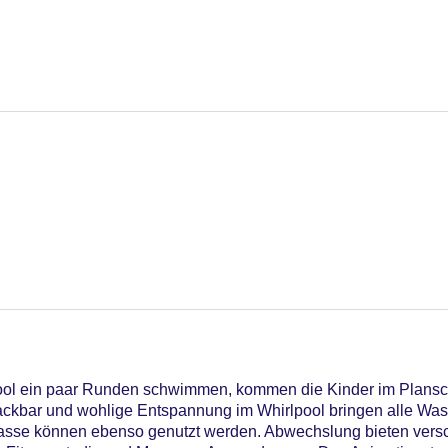
npool: ohne Gebühr, Outdoor Pool, Liegen am Pool
iners Club, Mastercard, Visa
l ein paar Runden schwimmen, kommen die Kinder im Plansch
ckbar und wohlige Entspannung im Whirlpool bringen alle Wass
rasse können ebenso genutzt werden. Abwechslung bieten vers