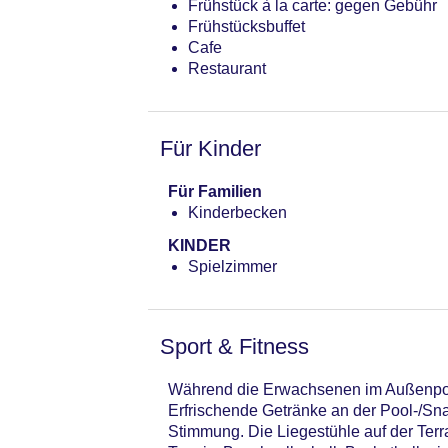
Frühstück à la carte: gegen Gebühr
Gesamtanzahl der Zimmer: 394
Frühstücksbuffet
Pools:Kinderbecken, Beheizter Auße
Cafe
Zahlungsarten: American Express, D
Restaurant
Landeskategorie: 4 Sterne
Für Kinder
Für Familien
Kinderbecken
KINDER
Spielzimmer
Sport & Fitness
Während die Erwachsenen im Außenpoo
Erfrischende Getränke an der Pool-/Sna
Stimmung. Die Liegestühle auf der Ter