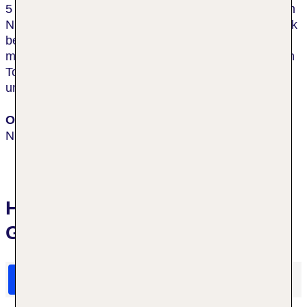
5 min. Das Hotel besitzt eine direkte Verbindung zum
Niagara Fallsview Casino für diejenigen, die ihr Glück
bei Roulette oder anderen Glücksspielen versuchen
möchten. Das beliebte Imax-Theater oder der Skylon
Tower sind weitere Attraktionen, die Sie in
unmittelbarer Umgebung vom Hotel finden.
Ort
Niagara Falls
Hotelbewertungen Wyndham
Grand Fallsview Hotel
HolidayCheck Bewertungen
Das sagen TUI Gäste