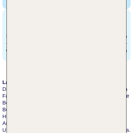
Boulevard, Niagara Falls, Kanada
Entfernungen
Stadtzentrum/Ortszentrum
450 m
Golfplatz
400 m
Lage & Umgebung
Das Hotel befindet sich in exklusiver Lage in Niagara
Falls, Ontario. Die berühmten Niagara Fälle sowie die
Bootsanlegestelle der Maid of the Mist für
Bootstouren befindet sich ganz in der Nähe des
Hotels. Das Stadtzentrum mit seinem vielfältigen
Angebot an diversen Einkaufs- und
Unterhaltungsmöglichkeiten erreicht man nach nur ca.