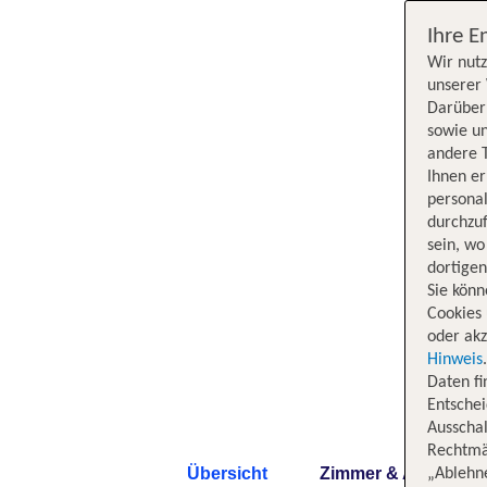
Ihre E
Wir nutz
unserer 
Darüber 
sowie un
andere 
Ihnen e
persona
durchzuf
sein, w
dortige
Sie könn
Cookies 
oder akz
Hinweis
Daten f
Entschei
Ausschal
Rechtmäß
Übersicht
Zimmer & Angebote
„Ablehn