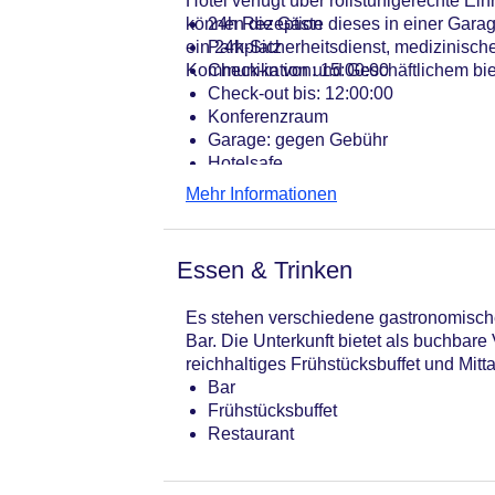
Hotel verfügt über rollstuhlgerechte Ei
können die Gäste dieses in einer Gara
24h Rezeption
ein 24h-Sicherheitsdienst, medizinisch
Parkplatz
Kommunikation und Geschäftlichem biet
Check-in von: 15:00:00
Check-out bis: 12:00:00
Konferenzraum
Garage: gegen Gebühr
Hotelsafe
WLAN/WiFi im Hotel
Mehr Informationen
Letzte umfassende Renovierung: 19
Lift
Anzahl der Aufzüge: 1
Essen & Trinken
Haustiere: gegen Gebühr
Zimmerservice
Es stehen verschiedene gastronomische
Gesamtanzahl der Stockwerke: 5
Bar. Die Unterkunft bietet als buchbar
Gesamtanzahl der Zimmer: 74
reichhaltiges Frühstücksbuffet und Mitt
Zahlungsarten: American Express, E
Bar
Landeskategorie: 3 Sterne
Frühstücksbuffet
Restaurant