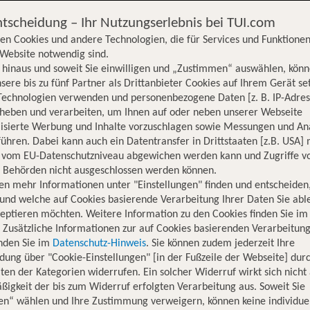
ntscheidung – Ihr Nutzungserlebnis bei TUI.com
en Cookies und andere Technologien, die für Services und Funktionen
Website notwendig sind.
hinaus und soweit Sie einwilligen und „Zustimmen“ auswählen, könn
sere bis zu fünf Partner als Drittanbieter Cookies auf Ihrem Gerät se
Technologien verwenden und personenbezogene Daten [z. B. IP-Adres
rheben und verarbeiten, um Ihnen auf oder neben unserer Webseite
lisierte Werbung und Inhalte vorzuschlagen sowie Messungen und An
ühren. Dabei kann auch ein Datentransfer in Drittstaaten [z.B. USA]
o vom EU-Datenschutzniveau abgewichen werden kann und Zugriffe v
n Behörden nicht ausgeschlossen werden können.
en mehr Informationen unter "Einstellungen" finden und entscheiden
und welche auf Cookies basierende Verarbeitung Ihrer Daten Sie ab
eptieren möchten. Weitere Information zu den Cookies finden Sie im
. Zusätzliche Informationen zur auf Cookies basierenden Verarbeitung
inden Sie im
Datenschutz-Hinweis
. Sie können zudem jederzeit Ihre
dung über "Cookie-Einstellungen" [in der Fußzeile der Webseite] dur
ten der Kategorien widerrufen. Ein solcher Widerruf wirkt sich nicht 
igkeit der bis zum Widerruf erfolgten Verarbeitung aus. Soweit Sie
Hotelinformationen
Lage
Bewertungen
en“ wählen und Ihre Zustimmung verweigern, können keine individue