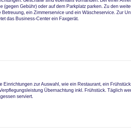
nrichtungen. Geschäfte sind ebenfalls vorhanden. Bei einer Anre
ge (gegen Gebühr) oder auf dem Parkplatz parken. Zu den weit
e Betreuung, ein Zimmerservice und ein Wäscheservice. Zur Unt
et das Business-Center ein Faxgerät.
90
 Einrichtungen zur Auswahl, wie ein Restaurant, ein Frühstück
e Verpflegungsleistung Übernachtung inkl. Frühstück. Täglich we
agessen serviert.
C Maestro, Mastercard, Visa