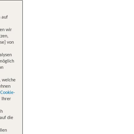
 auf
en wir
tzen,
se] von
alysen
 möglich
on
, welche
lehnen
Cookie-
 Ihrer
ch
auf die
llen