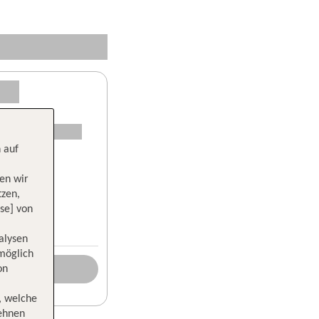
 auf
en wir
tzen,
se] von
alysen
 möglich
on
, welche
lehnen