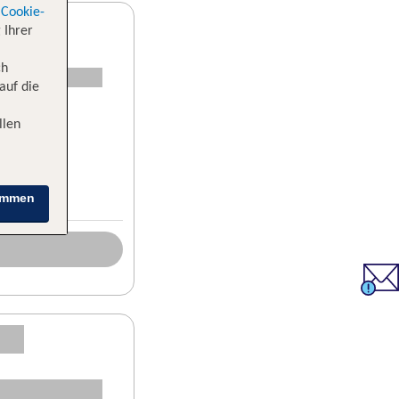
Cookie-
 Ihrer
ch
auf die
llen
immen