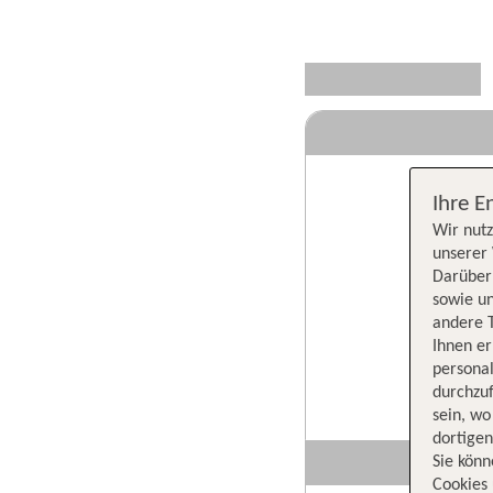
Ihre E
Wir nutz
unserer 
Darüber 
sowie un
andere 
Ihnen e
persona
durchzuf
sein, w
dortige
Sie könn
Cookies 