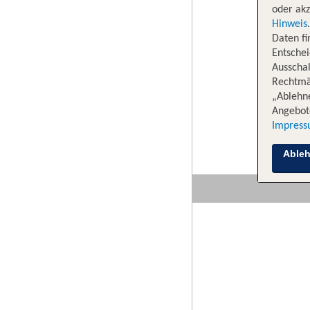
oder akz
Hinweis
Daten f
Entschei
Ausschal
Rechtmäß
„Ablehn
Angebote
Impres
Able