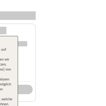
 auf
en wir
tzen,
se] von
alysen
 möglich
on
, welche
lehnen