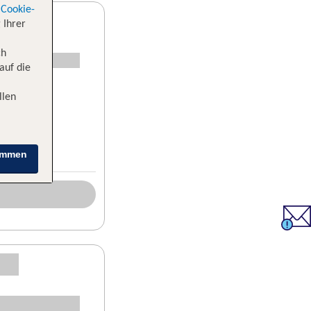
Cookie-
 Ihrer
ch
auf die
llen
immen