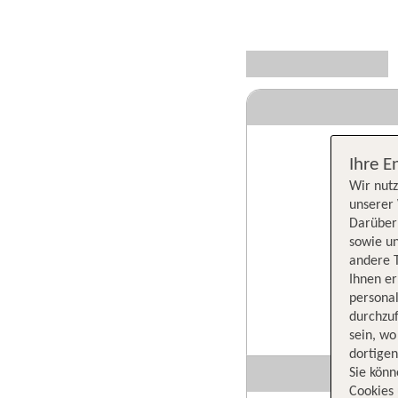
Ihre E
Wir nutz
unserer 
Darüber 
sowie un
andere 
Ihnen e
persona
durchzuf
sein, w
dortige
Sie könn
Cookies 