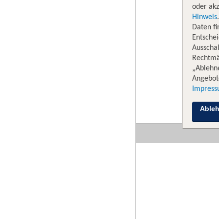
oder akz
Hinweis
Daten f
Entschei
Ausschal
Rechtmäß
„Ablehn
Angebote
Impres
Able