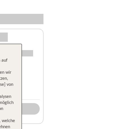
 auf
en wir
tzen,
se] von
alysen
 möglich
on
, welche
lehnen