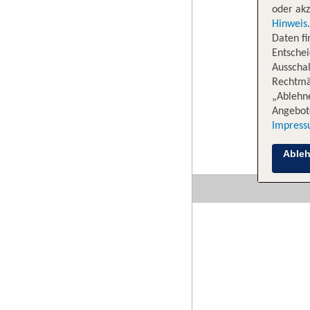
oder akz
Hinweis
Daten f
Entschei
Ausschal
Rechtmäß
„Ablehn
Angebote
Impres
Able