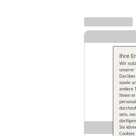
Ihre E
Wir nutz
unserer 
Darüber 
sowie un
andere 
Ihnen e
persona
durchzuf
sein, w
dortige
Sie könn
Cookies 