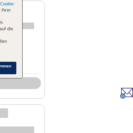
Cookie-
 Ihrer
ch
auf die
llen
immen