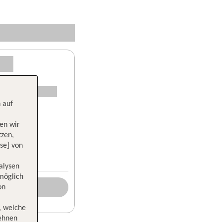
 auf
en wir
tzen,
se] von
alysen
 möglich
on
, welche
lehnen