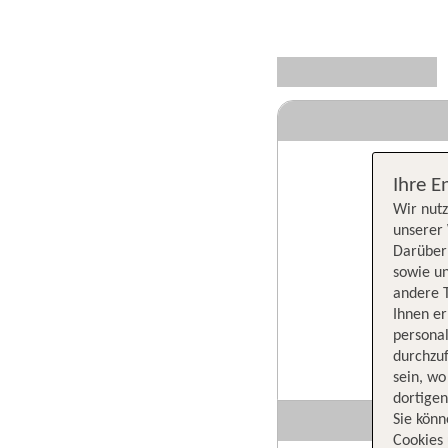
Ihre E
Wir nutz
unserer 
Darüber 
sowie un
andere 
Ihnen e
persona
durchzuf
sein, w
dortige
Sie könn
Cookies 