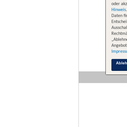
oder akz
Hinweis
Daten f
Entschei
Ausschal
Rechtmäß
„Ablehn
Angebote
Impres
Able