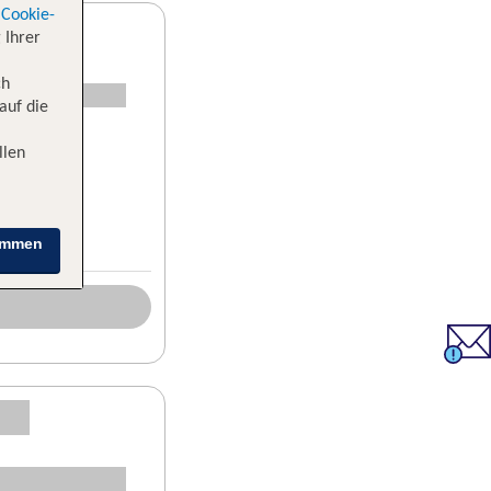
Cookie-
 Ihrer
ch
auf die
llen
immen