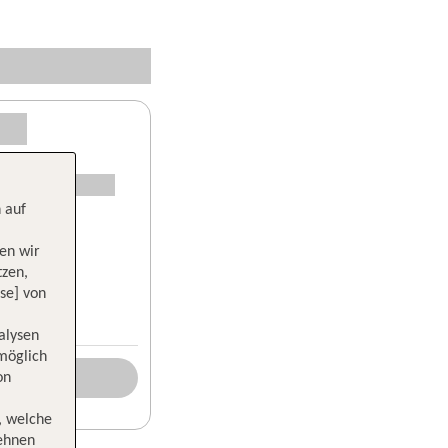
 auf
en wir
tzen,
se] von
alysen
 möglich
on
, welche
lehnen