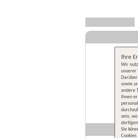
Ihre E
Wir nutz
unserer 
Darüber 
sowie un
andere 
Ihnen e
persona
durchzuf
sein, w
dortige
Sie könn
Cookies 