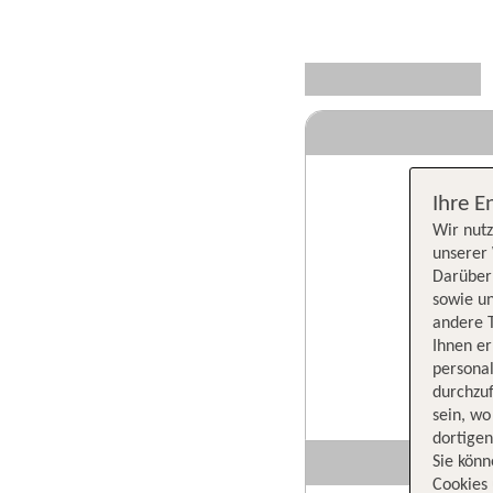
Ihre E
Wir nutz
unserer 
Darüber 
sowie un
andere 
Ihnen e
persona
durchzuf
sein, w
dortige
Sie könn
Cookies 