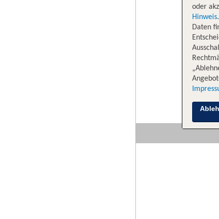
oder akz
Hinweis
Daten f
Entschei
Ausschal
Rechtmäß
„Ablehn
Angebote
Impres
Able