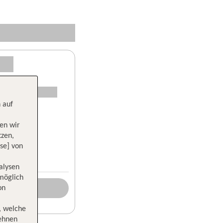
 auf
en wir
tzen,
se] von
alysen
 möglich
on
, welche
lehnen