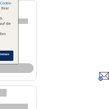
Cookie-
 Ihrer
ch
auf die
llen
immen