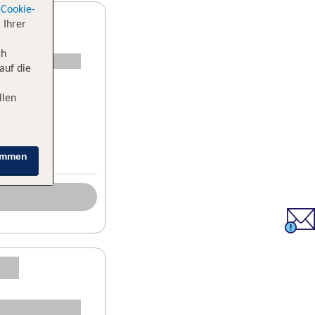
Cookie-
 Ihrer
ch
auf die
llen
immen