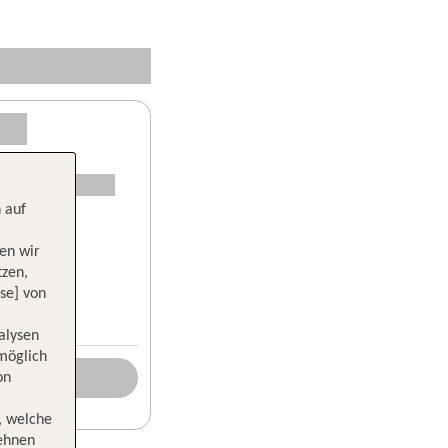
 auf
en wir
tzen,
se] von
alysen
 möglich
on
, welche
lehnen