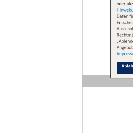
oder akz
Hinweis
Daten f
Entschei
Ausschal
Rechtmäß
„Ablehn
Angebote
Impres
Able