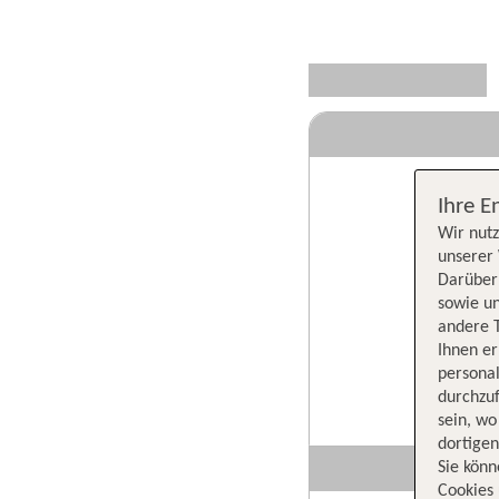
Ihre E
Wir nutz
unserer 
Darüber 
sowie un
andere 
Ihnen e
persona
durchzuf
sein, w
dortige
Sie könn
Cookies 