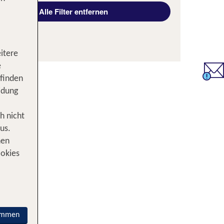
Alle Filter entfernen
itere
e
 finden
idung
h nicht
us.
nen
ookies
immen