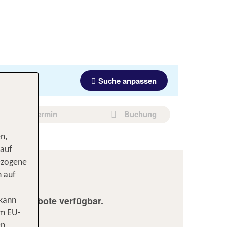
Suche anpassen
Hotel & Termin
Buchung
n,
 auf
ezogene
n auf
den Angebote verfügbar.
 kann
om EU-
n:
en