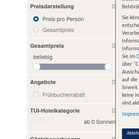
Preisdarstellung
Behörd
Preis pro Person
Sie kön
entsche
Gesamtpreis
Verarbe
Informa
Gesamtpreis
Informa
beliebig
Sie im
über "C
Ausscha
auf die
Angebote
Soweit 
Frühbucherrabatt
keine i
sind akt
TUI-Hotelkategorie
Impres
ab
0
Sonnen
Ableh
Gästebewertungen