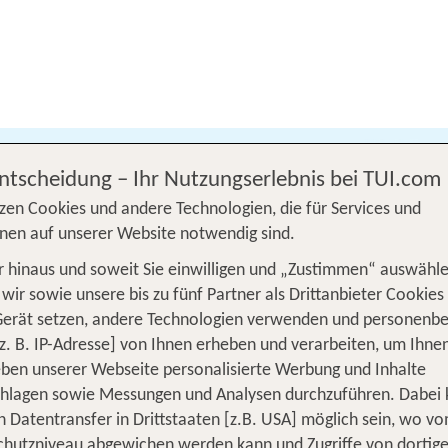
Beliebig
2 Erwachsene
Entscheidung – Ihr Nutzungserlebnis bei TUI.com
zen Cookies und andere Technologien, die für Services und
Reiseziel
Hotelliste
nen auf unserer Website notwendig sind.
 hinaus und soweit Sie einwilligen und „Zustimmen“ auswähle
wir sowie unsere bis zu fünf Partner als Drittanbieter Cookies
Gerät setzen, andere Technologien verwenden und personenb
z. B. IP-Adresse] von Ihnen erheben und verarbeiten, um Ihne
ben unserer Webseite personalisierte Werbung und Inhalte
Zu Ihrer Suche sind leider keine passen
chlagen sowie Messungen und Analysen durchzuführen. Dabei
n Datentransfer in Drittstaaten [z.B. USA] möglich sein, wo v
Das können Sie jetzt tu
hutzniveau abgewichen werden kann und Zugriffe von dortig