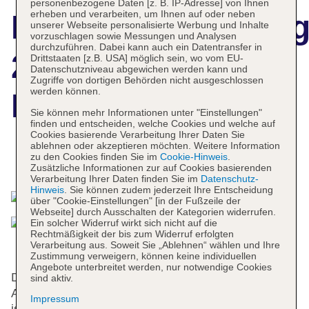
personenbezogene Daten [z. B. IP-Adresse] von Ihnen
erheben und verarbeiten, um Ihnen auf oder neben
Hotelbeschreibun
unserer Webseite personalisierte Werbung und Inhalte
vorzuschlagen sowie Messungen und Analysen
durchzuführen. Dabei kann auch ein Datentransfer in
25hours Hotel
Drittstaaten [z.B. USA] möglich sein, wo vom EU-
Datenschutzniveau abgewichen werden kann und
Zugriffe von dortigen Behörden nicht ausgeschlossen
werden können.
Bikini Berlin
Sie können mehr Informationen unter "Einstellungen"
finden und entscheiden, welche Cookies und welche auf
Cookies basierende Verarbeitung Ihrer Daten Sie
ablehnen oder akzeptieren möchten. Weitere Information
zu den Cookies finden Sie im
Cookie-Hinweis
.
Das bietet Ihre Unterkunft
Zusätzliche Informationen zur auf Cookies basierenden
Verarbeitung Ihrer Daten finden Sie im
Datenschutz-
Hinweis
. Sie können zudem jederzeit Ihre Entscheidung
über "Cookie-Einstellungen" [in der Fußzeile der
Webseite] durch Ausschalten der Kategorien widerrufen.
Ein solcher Widerruf wirkt sich nicht auf die
Rechtmäßigkeit der bis zum Widerruf erfolgten
Verarbeitung aus. Soweit Sie „Ablehnen“ wählen und Ihre
Zustimmung verweigern, können keine individuellen
Angebote unterbreitet werden, nur notwendige Cookies
Das Hotel bietet 149 Zimmer und verfügt über einen
sind aktiv.
Aufzug. Das freundliche Personal an der Rezeption
Impressum