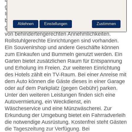
ist gerne bei allen Fragen behilflich. Zur Einrichtung
gehören eine Gepäckaufbewahrung und ein Safe.
Im Haus steht WLAN zur Verfügung. Hilfestellung
bei der Buchung von Ausflügen wird am Tourdesk
Ablehnen
Einstellungen
Zustimmen
geboten. Die Unterbringung verfügt über eine Reihe
von behindertengerechten Annehmlichkeiten.
Rollstuhlgerechte Einrichtungen sind vorhanden.
Ein Souvenirshop und andere Geschäfte können
zum Einkaufen und Bummeln genutzt werden. Ein
Garten bietet zusätzlichen Raum für Entspannung
und Erholung im Freien. Zur weiteren Einrichtung
des Hotels zählt ein TV-Raum. Bei einer Anreise mit
dem Auto können die Gäste dieses in einer Garage
oder auf dem Parkplatz (gegen Gebühr) parken.
Unter den weiteren Leistungen finden sich eine
Autovermietung, ein Weckdienst, ein
Wäscheservice und eine Münzwäscherei. Zur
Erkundung der Umgebung bietet ein Fahrradverleih
die notwendige Ausrüstung. Kostenfrei steht Gästen
die Tageszeitung zur Verfügung. Bei