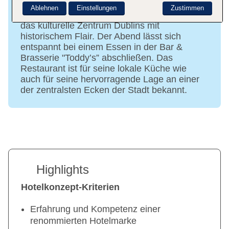
Nur einen kurzen Fußmarsch über die
Ablehnen
Einstellungen
Zustimmen
O’Connell Bridge entfernt liegt Temple Bar,
das kulturelle Zentrum Dublins mit
historischem Flair. Der Abend lässt sich
entspannt bei einem Essen in der Bar &
Brasserie "Toddy’s” abschließen. Das
Restaurant ist für seine lokale Küche wie
auch für seine hervorragende Lage an einer
der zentralsten Ecken der Stadt bekannt.
Highlights
Hotelkonzept-Kriterien
Erfahrung und Kompetenz einer
renommierten Hotelmarke