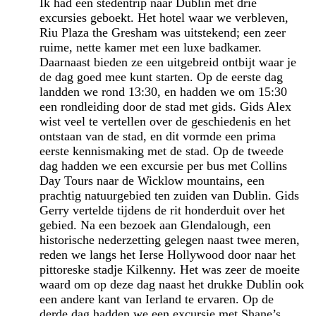
Ik had een stedentrip naar Dublin met drie
excursies geboekt. Het hotel waar we verbleven,
Riu Plaza the Gresham was uitstekend; een zeer
ruime, nette kamer met een luxe badkamer.
Daarnaast bieden ze een uitgebreid ontbijt waar je
de dag goed mee kunt starten. Op de eerste dag
landden we rond 13:30, en hadden we om 15:30
een rondleiding door de stad met gids. Gids Alex
wist veel te vertellen over de geschiedenis en het
ontstaan van de stad, en dit vormde een prima
eerste kennismaking met de stad. Op de tweede
dag hadden we een excursie per bus met Collins
Day Tours naar de Wicklow mountains, een
prachtig natuurgebied ten zuiden van Dublin. Gids
Gerry vertelde tijdens de rit honderduit over het
gebied. Na een bezoek aan Glendalough, een
historische nederzetting gelegen naast twee meren,
reden we langs het Ierse Hollywood door naar het
pittoreske stadje Kilkenny. Het was zeer de moeite
waard om op deze dag naast het drukke Dublin ook
een andere kant van Ierland te ervaren. Op de
derde dag hadden we een excursie met Shane’s