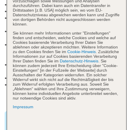
vorzuschlagen sowie Messungen und Analysen
Rezeption: täglich 24 Stunden
durchzuführen. Dabei kann auch ein Datentransfer in
Drittstaaten [z.B. USA] möglich sein, wo vom EU-
Lift
Datenschutzniveau abgewichen werden kann und Zugriffe
Internet: WLAN/WiFi, im gesamten Hotel
von dortigen Behörden nicht ausgeschlossen werden
(Anlage): ohne Gebühr
können.
Zahlungsarten: TUI Card / VISA, MasterCard,
Sie können mehr Informationen unter "Einstellungen"
American Express
finden und entscheiden, welche Cookies und welche auf
Cookies basierende Verarbeitung Ihrer Daten Sie
Parkmöglichkeiten: Parkplatz (nach
ablehnen oder akzeptieren möchten. Weitere Information
Verfügbarkeit), unbewacht: gegen Gebühr,
zu den Cookies finden Sie im
Cookie-Hinweis
. Zusätzliche
Informationen zur auf Cookies basierenden Verarbeitung
Fremdanbieter
Ihrer Daten finden Sie im
Datenschutz-Hinweis
. Sie
Tagungseinrichtungen: klimatisierte
können zudem jederzeit Ihre Entscheidung über "Cookie-
Einstellungen" [in der Fußzeile der Webseite] durch
Tagungsräume
Ausschalten der Kategorien widerrufen. Ein solcher
Etagen: 6, Zimmer: 404
Widerruf wirkt sich nicht auf die Rechtmäßigkeit der bis
Landeskategorie: 4 Sterne
zum Widerruf erfolgten Verarbeitung aus. Soweit Sie
„Ablehnen“ wählen und Ihre Zustimmung verweigern,
können keine individuellen Angebote unterbreitet werden,
nur notwendige Cookies sind aktiv.
Impressum
Tipp