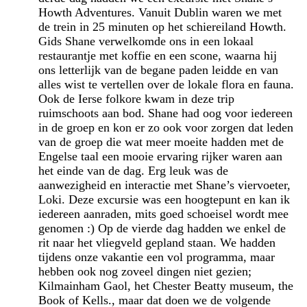
Howth Adventures. Vanuit Dublin waren we met
de trein in 25 minuten op het schiereiland Howth.
Gids Shane verwelkomde ons in een lokaal
restaurantje met koffie en een scone, waarna hij
ons letterlijk van de begane paden leidde en van
alles wist te vertellen over de lokale flora en fauna.
Ook de Ierse folkore kwam in deze trip
ruimschoots aan bod. Shane had oog voor iedereen
in de groep en kon er zo ook voor zorgen dat leden
van de groep die wat meer moeite hadden met de
Engelse taal een mooie ervaring rijker waren aan
het einde van de dag. Erg leuk was de
aanwezigheid en interactie met Shane’s viervoeter,
Loki. Deze excursie was een hoogtepunt en kan ik
iedereen aanraden, mits goed schoeisel wordt mee
genomen :) Op de vierde dag hadden we enkel de
rit naar het vliegveld gepland staan. We hadden
tijdens onze vakantie een vol programma, maar
hebben ook nog zoveel dingen niet gezien;
Kilmainham Gaol, het Chester Beatty museum, the
Book of Kells., maar dat doen we de volgende