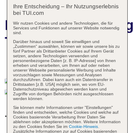
Ihre Entscheidung – Ihr Nutzungserlebnis
bei TUI.com
Hotelbeschreibun
Wir nutzen Cookies und andere Technologien, die für
Services und Funktionen auf unserer Website notwendig
sind.
TUI BLUE Pardu
Darüber hinaus und soweit Sie einwilligen und
„Zustimmen“ auswählen, können wir sowie unsere bis zu
fünf Partner als Drittanbieter Cookies auf Ihrem Gerät
setzen, andere Technologien verwenden und
personenbezogene Daten [z. B. IP-Adresse] von Ihnen
erheben und verarbeiten, um Ihnen auf oder neben
Das bietet Ihre Unterkunft
unserer Webseite personalisierte Werbung und Inhalte
vorzuschlagen sowie Messungen und Analysen
durchzuführen. Dabei kann auch ein Datentransfer in
Drittstaaten [z.B. USA] möglich sein, wo vom EU-
Datenschutzniveau abgewichen werden kann und
Zugriffe von dortigen Behörden nicht ausgeschlossen
werden können.
Sie können mehr Informationen unter "Einstellungen"
finden und entscheiden, welche Cookies und welche auf
Das moderne Hotelkonzept von TUI BLUE ist
Cookies basierende Verarbeitung Ihrer Daten Sie
ablehnen oder akzeptieren möchten. Weitere Information
beliebt bei TUI Gästen aus verschiedenen
zu den Cookies finden Sie im
Cookie-Hinweis
.
Ländern z.B. England, Deutschland oder
Zusätzliche Informationen zur auf Cookies basierenden