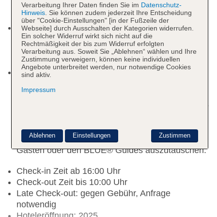
Skandinavien. Ein Hotelerlebnis mit modernem
Verarbeitung Ihrer Daten finden Sie im
Datenschutz-
Hinweis
. Sie können zudem jederzeit Ihre Entscheidung
Lifestyle und authentischen Erlebnissen.
über "Cookie-Einstellungen" [in der Fußzeile der
Vor Ort im Hotel kümmern sich unsere
Webseite] durch Ausschalten der Kategorien widerrufen.
Ein solcher Widerruf wirkt sich nicht auf die
engagierten BLUE® Guides um das
Rechtmäßigkeit der bis zum Widerruf erfolgten
Wohlbefinden unserer Gäste und beantworten
Verarbeitung aus. Soweit Sie „Ablehnen“ wählen und Ihre
Zustimmung verweigern, können keine individuellen
Fragen zum Hotel und der Umgebung.
Angebote unterbreitet werden, nur notwendige Cookies
Vor Anreise empfiehlt es sich, die umfangreiche
sind aktiv.
BLUE® App für iOS & Android herunterzuladen,
Impressum
um alle Informationen über den Hotelaufenthalt
zu erhalten und vor Ort praktische Funktionen wie
Reservierungsoptionen oder Serviceanfragen zu
nutzen. Bei Fragen steht die Pinnwandfunktion in
Ablehnen
Einstellungen
Zustimmen
der App zur Verfügung, um sich mit anderen
Gästen oder den BLUE® Guides auszutauschen.
Check-in Zeit ab 16:00 Uhr
Check-out Zeit bis 10:00 Uhr
Late Check-out: gegen Gebühr, Anfrage
notwendig
Hoteleröffnung: 2025