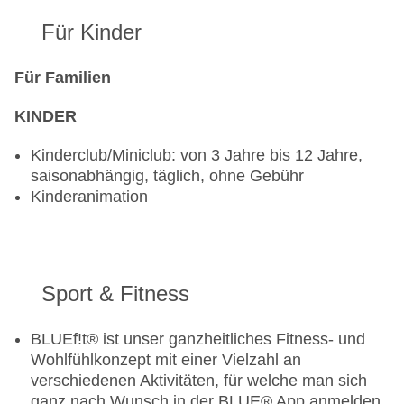
Im Reisezeitraum vom 03.5.2026 - 04.10.2026:
Für Kinder
Das Culinarium ist einmal pro Aufenthalt für All-
Für Familien
inclusive-Verpflegung (mindestens 4 Nächte
Aufenthalt) inklusive.
KINDER
Kinderclub/Miniclub: von 3 Jahre bis 12 Jahre,
saisonabhängig, täglich, ohne Gebühr
Kinderanimation
Sport & Fitness
BLUEf!t® ist unser ganzheitliches Fitness- und
Wohlfühlkonzept mit einer Vielzahl an
verschiedenen Aktivitäten, für welche man sich
ganz nach Wunsch in der BLUE® App anmelden