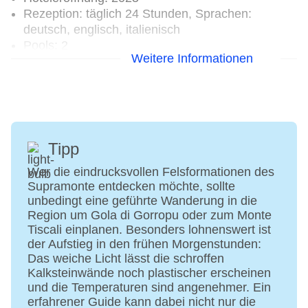
Rezeption: täglich 24 Stunden, Sprachen:
deutsch, englisch, italienisch
Pools: 2
Weitere Informationen
Pool „Main Pool“: Outdoor, Liegen: ohne Gebühr,
Sonnenschirme: ohne Gebühr
Adults-only-Pool: Outdoor, Liegen: ohne Gebühr,
Sonnenschirme: ohne Gebühr
Badetücher: ohne Gebühr
Internet: WLAN/WiFi, im gesamten Hotel
Tipp
(Anlage): ohne Gebühr
Parkmöglichkeiten: Parkplatz (nach
Wer die eindrucksvollen Felsformationen des
Supramonte entdecken möchte, sollte
Verfügbarkeit), unbewacht: ohne Gebühr
unbedingt eine geführte Wanderung in die
Gebäudeanzahl: 1, Zimmer: 70, Nebengebäude:
Region um Gola di Gorropu oder zum Monte
12
Tiscali einplanen. Besonders lohnenswert ist
Landeskategorie: 4 Sterne
der Aufstieg in den frühen Morgenstunden:
Das weiche Licht lässt die schroffen
Kalksteinwände noch plastischer erscheinen
und die Temperaturen sind angenehmer. Ein
erfahrener Guide kann dabei nicht nur die