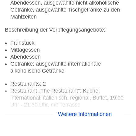
Abendessen, ausgewählte nicht alkoholische
Getränke, ausgewählte Tischgetränke zu den
Mahlzeiten
Beschreibung der Verpflegungsangebote:
Frühstück
Mittagessen
Abendessen
Getränke: ausgewählte internationale
alkoholische Getränke
Restaurants: 2
Restaurant „The Restaurant“: Küche:
international, italienisch, regional, Buffet, 19:00
Uhr - 21:30 Uhr, mit Terrasse
Restaurant „Culinarium“: Küche: international,
Weitere Informationen
italienisch, regional, mehrmals pro Woche 19:00
Uhr - 21:30 Uhr
Bar „Poolbar“