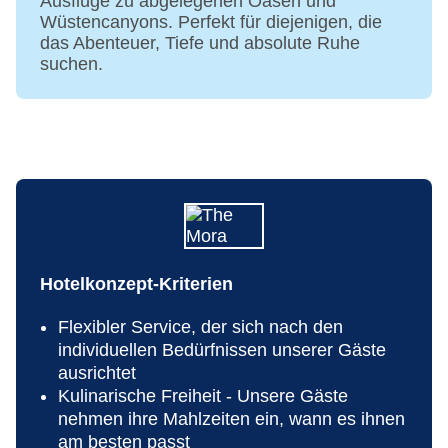
Ausflüge zu abgelegenen Oasen und
Landeskategorie: 5 Sterne
Wüstencanyons. Perfekt für diejenigen, die
das Abenteuer, Tiefe und absolute Ruhe
suchen.
Hotelkonzept-Kriterien
Flexibler Service, der sich nach den
individuellen Bedürfnissen unserer Gäste
ausrichtet
Kulinarische Freiheit - Unsere Gäste
nehmen ihre Mahlzeiten ein, wann es ihnen
am besten passt