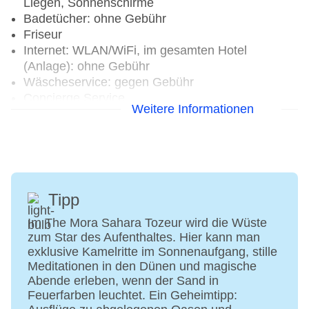
Liegen, Sonnenschirme
Badetücher: ohne Gebühr
Friseur
Internet: WLAN/WiFi, im gesamten Hotel
(Anlage): ohne Gebühr
Wäscheservice: gegen Gebühr
Concierge Service
Weitere Informationen
Zahlungsarten: TUI Card / VISA, MasterCard,
American Express
Haustier: Hund erlaubt: gegen Gebühr, Anfrage &
Reservierung notwendig, Katze erlaubt: gegen
Gebühr, Anfrage & Reservierung notwendig
Parkmöglichkeiten: Parkplatz (nach
Tipp
Verfügbarkeit), bewacht: gegen Gebühr,
Im The Mora Sahara Tozeur wird die Wüste
Reservierung notwendig
zum Star des Aufenthaltes. Hier kann man
Tagungseinrichtungen: Konferenzräume: 4,
exklusive Kamelritte im Sonnenaufgang, stille
klimatisierte Tagungsräume, Tagungsequipment:
Meditationen in den Dünen und magische
gegen Gebühr
Abende erleben, wenn der Sand in
Gebäudeanzahl: 1, Etagen: 2, Zimmer: 93, Villen:
Feuerfarben leuchtet. Ein Geheimtipp:
44