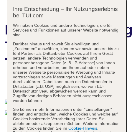
Ihre Entscheidung – Ihr Nutzungserlebnis
bei TUI.com
Hotelbeschreibun
Wir nutzen Cookies und andere Technologien, die für
Services und Funktionen auf unserer Website notwendig
sind.
The Mora Sahara
Darüber hinaus und soweit Sie einwilligen und
„Zustimmen“ auswählen, können wir sowie unsere bis zu
fünf Partner als Drittanbieter Cookies auf Ihrem Gerät
Tozeur
setzen, andere Technologien verwenden und
personenbezogene Daten [z. B. IP-Adresse] von Ihnen
erheben und verarbeiten, um Ihnen auf oder neben
unserer Webseite personalisierte Werbung und Inhalte
vorzuschlagen sowie Messungen und Analysen
durchzuführen. Dabei kann auch ein Datentransfer in
Drittstaaten [z.B. USA] möglich sein, wo vom EU-
Das bietet Ihre Unterkunft
Datenschutzniveau abgewichen werden kann und
Zugriffe von dortigen Behörden nicht ausgeschlossen
werden können.
Sie können mehr Informationen unter "Einstellungen"
finden und entscheiden, welche Cookies und welche auf
Cookies basierende Verarbeitung Ihrer Daten Sie
ablehnen oder akzeptieren möchten. Weitere Information
zu den Cookies finden Sie im
Cookie-Hinweis
.